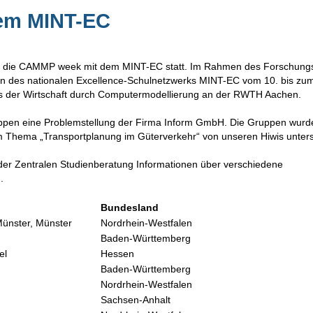
em MINT-EC
che die CAMMP week mit dem MINT-EC statt. Im Rahmen des Forschun
en des nationalen Excellence-Schulnetzwerks MINT-EC vom 10. bis zu
s der Wirtschaft durch Computermodellierung an der RWTH Aachen.
uppen eine Problemstellung der Firma Inform GmbH. Die Gruppen wurd
 Thema „Transportplanung im Güterverkehr“ von unseren Hiwis unterst
der Zentralen Studienberatung Informationen über verschiedene
.
Bundesland
ünster, Münster
Nordrhein-Westfalen
Baden-Württemberg
el
Hessen
Baden-Württemberg
Nordrhein-Westfalen
Sachsen-Anhalt