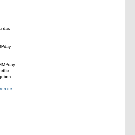
au das
MPday
CAMMPday
tflix
 geben.
hen.de