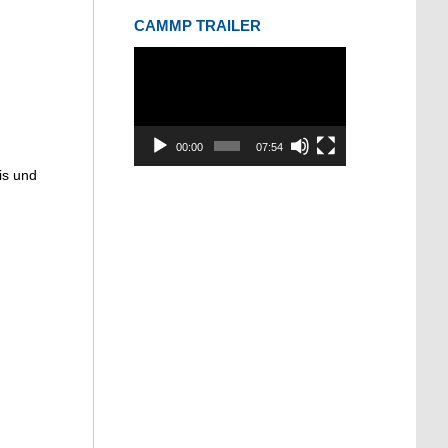
CAMMP TRAILER
Video-
Player
00:00
07:54
is und