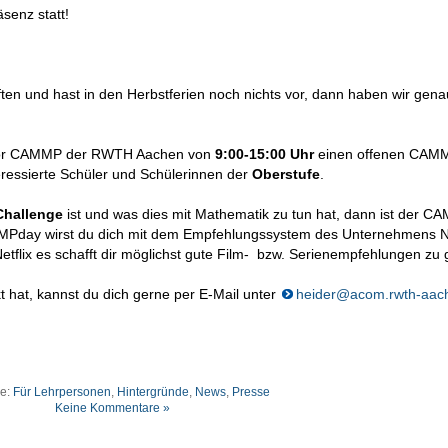
senz statt!
ten und hast in den Herbstferien noch nichts vor, dann haben wir gen
abor CAMMP der RWTH Aachen von
9:00-15:00 Uhr
einen offenen CAM
eressierte Schüler und Schülerinnen der
Oberstufe
.
 Challenge
ist und was dies mit Mathematik zu tun hat, dann ist der 
AMMPday wirst du dich mit dem Empfehlungssystem des Unternehmens Ne
tflix es schafft dir möglichst gute Film- bzw. Serienempfehlungen zu
t hat, kannst du dich gerne per E-Mail unter
heider@acom.rwth-aac
ie:
Für Lehrpersonen
,
Hintergründe
,
News
,
Presse
Keine Kommentare »