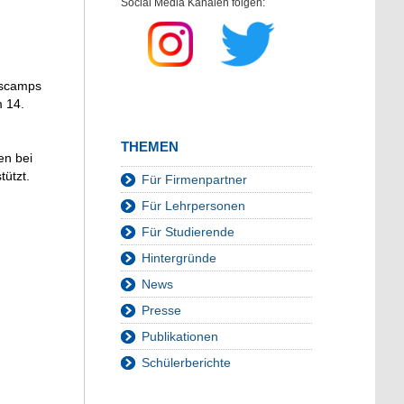
Social Media Kanälen folgen:
gscamps
m 14.
THEMEN
en bei
ützt.
Für Firmenpartner
Für Lehrpersonen
Für Studierende
Hintergründe
News
Presse
Publikationen
Schülerberichte