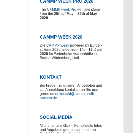
CAMMP WEEK PRO 2026
The
CAMMP week Pro
will take place
from
the 25th of May – 29th of May
2026
.
CAMMP WEEK 2026
Die
CAMMP week
powered by Bürger-
stiftung 2026 findet
vom 14. – 19. Juni
2026
im Ferienheim Aschenhütte in
Baden-Würtemberg statt.
KONTAKT
Bei Fragen zu unseren Angeboten und
zur Anmeldung kontaktieren Sie uns
gerne unter
kontakt@cammp.rwth-
aachen.de
.
SOCIAL MEDIA
Mit nur einem Klick – Für aktuelle Infos
und Angebote gerne auch unseren