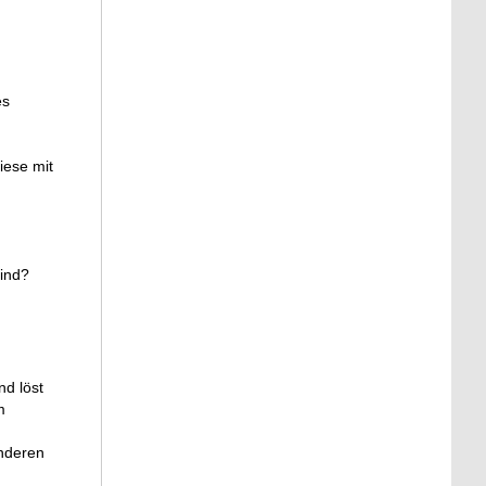
es
iese mit
ind?
nd löst
m
anderen