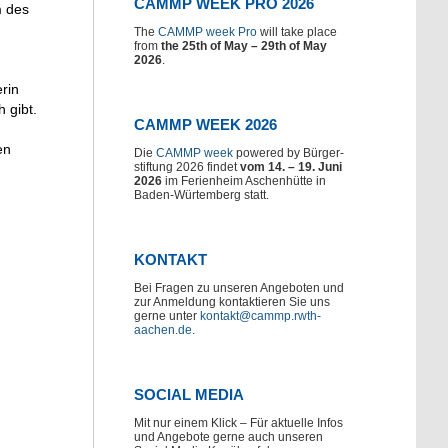
CAMMP WEEK PRO 2026
m des
The
CAMMP week Pro
will take place
from
the 25th of May – 29th of May
2026
.
rin
h gibt.
CAMMP WEEK 2026
en
Die
CAMMP week
powered by Bürger-
stiftung 2026 findet
vom 14. – 19. Juni
2026
im Ferienheim Aschenhütte in
Baden-Würtemberg statt.
KONTAKT
Bei Fragen zu unseren Angeboten und
zur Anmeldung kontaktieren Sie uns
gerne unter
kontakt@cammp.rwth-
aachen.de
.
SOCIAL MEDIA
Mit nur einem Klick – Für aktuelle Infos
und Angebote gerne auch unseren