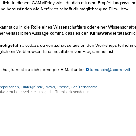
ür dich. In diesem CAMMPday wirst du dich mit dem Empfehlungssyste
d herausfinden wie Netflix es schafft dir möglichst gute Film- bzw.
st du in die Rolle eines Wissenschaftlers oder einer Wissenschaftle
ner verlässlichen Aussage kommt, dass es den
Klimawandel
tatsächlic
urchgeführt
, sodass du von Zuhause aus an den Workshops teilnehm
iglich ein Webbrowser. Eine Installation von Programmen ist
t hat, kannst du dich gerne per E-Mail unter
tamassia@acom.rwth-
ehrpersonen
,
Hintergründe
,
News
,
Presse
,
Schülerberichte
tworten ist derzeit nicht möglich | Trackback senden «