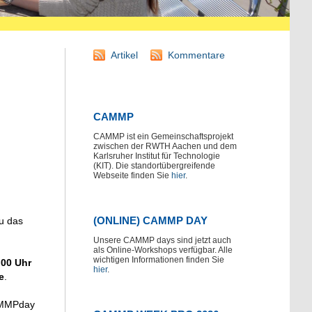
Artikel
Kommentare
CAMMP
CAMMP ist ein Gemeinschaftsprojekt
zwischen der RWTH Aachen und dem
Karlsruher Institut für Technologie
(KIT). Die standortübergreifende
Webseite finden Sie
hier
.
(ONLINE) CAMMP DAY
au das
Unsere CAMMP days sind jetzt auch
als Online-Workshops verfügbar. Alle
wichtigen Informationen finden Sie
:00 Uhr
hier
.
e
.
CAMMPday