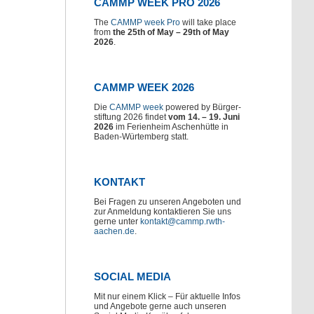
CAMMP WEEK PRO 2026
The
CAMMP week Pro
will take place
from
the 25th of May – 29th of May
2026
.
CAMMP WEEK 2026
Die
CAMMP week
powered by Bürger-
stiftung 2026 findet
vom 14. – 19. Juni
2026
im Ferienheim Aschenhütte in
Baden-Würtemberg statt.
KONTAKT
Bei Fragen zu unseren Angeboten und
zur Anmeldung kontaktieren Sie uns
gerne unter
kontakt@cammp.rwth-
aachen.de
.
SOCIAL MEDIA
Mit nur einem Klick – Für aktuelle Infos
und Angebote gerne auch unseren