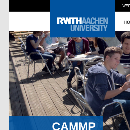
WEI
H
CAMMP