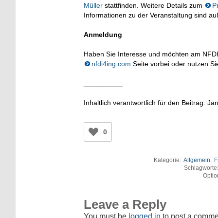
Müller
stattfinden. Weitere Details zum
P
Informationen zu der Veranstaltung sind 
Anmeldung
Haben Sie Interesse und möchten am NFDI
nfdi4ing.com
Seite vorbei oder nutzen Si
__________
Inhaltlich verantwortlich für den Beitrag: J
0
Kategorie:
Allgemein
,
F
Schlagworte
Optio
Leave a Reply
You must be
logged in
to post a comme