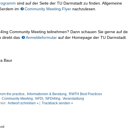
rogramm
sind auf der Seite der TU Darmstadt zu finden. Allgemeine
außerdem im
Community Meeting Flyer
nachzulesen.
4Ing Community Meeting teilnehmen? Dann schauen Sie gerne auf de
e direkt das
Anmeldeformular
auf der Homepage der TU Darmstadt.
ana Baur
rom the practice
,
Informationen & Beratung
,
RWTH Best Practices
:
Community Meeting
,
NFDI
,
NFDI4Ing
,
Veranstaltung
nen:
Antwort schreiben »
|
Trackback senden «
nt.