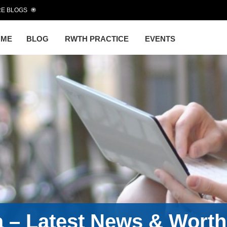
E BLOGS
OME
BLOG
RWTH PRACTICE
EVENTS
a – Latest News & Wort