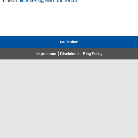
E-Mail:
assess@rwth-aachen.de
nach oben
Impressum
Disclaimer
Blog Policy