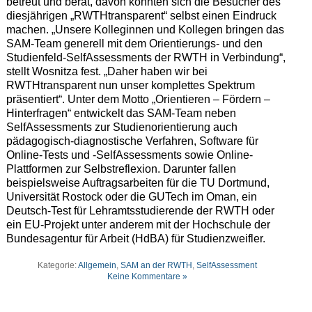
betreut und berät, davon konnten sich die Besucher des
diesjährigen „RWTHtransparent“ selbst einen Eindruck
machen. „Unsere Kolleginnen und Kollegen bringen das
SAM-Team generell mit dem Orientierungs- und den
Studienfeld-SelfAssessments der RWTH in Verbindung“,
stellt Wosnitza fest. „Daher haben wir bei
RWTHtransparent nun unser komplettes Spektrum
präsentiert“. Unter dem Motto „Orientieren – Fördern –
Hinterfragen“ entwickelt das SAM-Team neben
SelfAssessments zur Studienorientierung auch
pädagogisch-diagnostische Verfahren, Software für
Online-Tests und -SelfAssessments sowie Online-
Plattformen zur Selbstreflexion. Darunter fallen
beispielsweise Auftragsarbeiten für die TU Dortmund,
Universität Rostock oder die GUTech im Oman, ein
Deutsch-Test für Lehramtsstudierende der RWTH oder
ein EU-Projekt unter anderem mit der Hochschule der
Bundesagentur für Arbeit (HdBA) für Studienzweifler.
Kategorie:
Allgemein
,
SAM an der RWTH
,
SelfAssessment
Keine Kommentare »