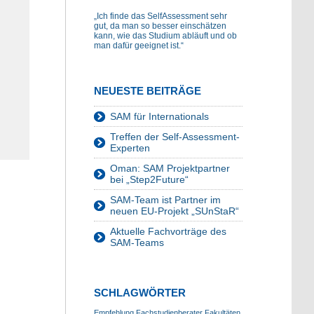
„Ich finde das SelfAssessment sehr
gut, da man so besser einschätzen
kann, wie das Studium abläuft und ob
man dafür geeignet ist.“
NEUESTE BEITRÄGE
SAM für Internationals
Treffen der Self-Assessment-
Experten
Oman: SAM Projektpartner
bei „Step2Future“
SAM-Team ist Partner im
neuen EU-Projekt „SUnStaR“
Aktuelle Fachvorträge des
SAM-Teams
SCHLAGWÖRTER
Empfehlung
Fachstudienberater
Fakultäten