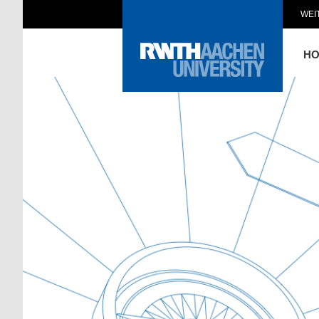
WEI
H