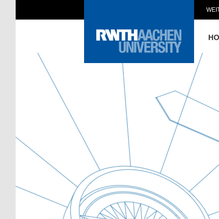
WEI
H