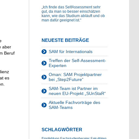
„Ich finde das SelfAssessment sehr
gut, da man so besser einschätzen
kann, wie das Studium abläuft und ob
man dafür geeignet ist.“
NEUESTE BEITRÄGE
e
e aber
SAM für Internationals
am Beruf
Treffen der Self-Assessment-
Experten
lienz
Oman: SAM Projektpartner
at es
bei „Step2Future“
en.
SAM-Team ist Partner im
neuen EU-Projekt „SUnStaR“
Aktuelle Fachvorträge des
SAM-Teams
SCHLAGWÖRTER
Empfehlung
Fachstudienberater
Fakultäten