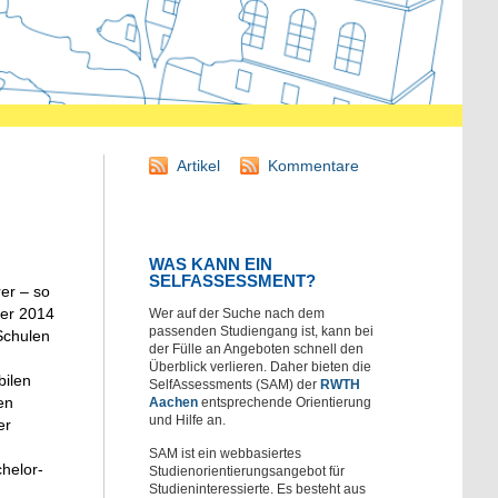
Artikel
Kommentare
WAS KANN EIN
SELFASSESSMENT?
er – so
ber 2014
Wer auf der Suche nach dem
passenden Studiengang ist, kann bei
Schulen
der Fülle an Angeboten schnell den
Überblick verlieren. Daher bieten die
bilen
SelfAssessments (SAM) der
RWTH
en
Aachen
entsprechende Orientierung
und Hilfe an.
er
SAM ist ein webbasiertes
chelor-
Studienorientierungsangebot für
Studieninteressierte. Es besteht aus