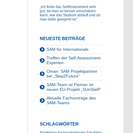
„Ich finde das SelfAssessment sehr
gut, da man so besser einschätzen
kann, wie das Studium abläuft und ob
man dafür geeignet ist.“
NEUESTE BEITRÄGE
SAM für Internationals
Treffen der Self-Assessment-
Experten
Oman: SAM Projektpartner
bei „Step2Future“
SAM-Team ist Partner im
neuen EU-Projekt „SUnStaR“
Aktuelle Fachvorträge des
SAM-Teams
SCHLAGWÖRTER
Empfehlung
Fachstudienberater
Fakultäten