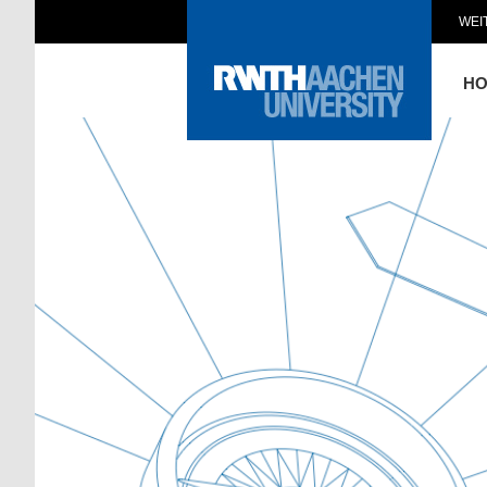
WEI
H