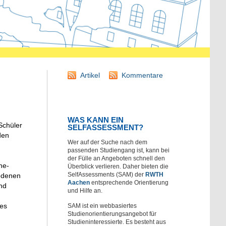
Artikel
Kommentare
WAS KANN EIN
Schüler
SELFASSESSMENT?
den
Wer auf der Suche nach dem
passenden Studiengang ist, kann bei
der Fülle an Angeboten schnell den
ne-
Überblick verlieren. Daher bieten die
SelfAssessments (SAM) der
RWTH
iedenen
Aachen
entsprechende Orientierung
nd
und Hilfe an.
tes
SAM ist ein webbasiertes
Studienorientierungsangebot für
Studieninteressierte. Es besteht aus