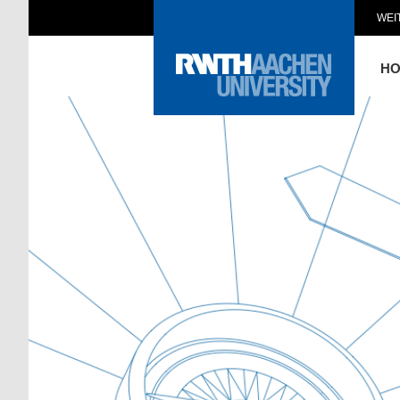
WEI
H