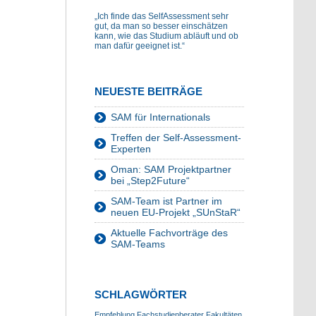
„Ich finde das SelfAssessment sehr
gut, da man so besser einschätzen
kann, wie das Studium abläuft und ob
man dafür geeignet ist.“
NEUESTE BEITRÄGE
SAM für Internationals
Treffen der Self-Assessment-
Experten
Oman: SAM Projektpartner
bei „Step2Future“
SAM-Team ist Partner im
neuen EU-Projekt „SUnStaR“
Aktuelle Fachvorträge des
SAM-Teams
SCHLAGWÖRTER
Empfehlung
Fachstudienberater
Fakultäten