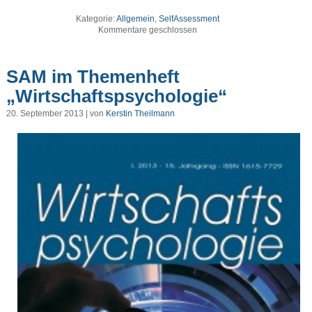
Kategorie:
Allgemein
,
SelfAssessment
Kommentare geschlossen
SAM im Themenheft
„Wirtschaftspsychologie“
20. September 2013 | von
Kerstin Theilmann