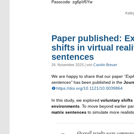
Passcode: zg6pV6Yw
Kateg
Paper published: Ex
shifts in virtual rea
sentences
26. November 2025 | von
Carolin Breuer
We are happy to share that our paper
“Expl
sentences”
has been published in the
Journ
https://doi.org/10.1121/10.0039864
In this study, we explored
voluntary shifts
environments
. To move beyond earlier pa
matrix sentences
to simulate more realistic
Overall results were comparab