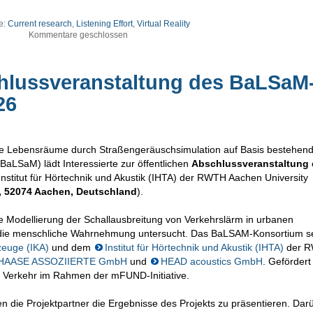
e:
Current research
,
Listening Effort
,
Virtual Reality
Kommentare geschlossen
hlussveranstaltung des BaLSaM
26
tive Lebensräume durch Straßengeräuschsimulation auf Basis bestehen
aLSaM) lädt Interessierte zur öffentlichen
Abschlussveranstaltung
nstitut für Hörtechnik und Akustik (IHTA) der RWTH Aachen University
, 52074 Aachen, Deutschland
).
Modellierung der Schallausbreitung von Verkehrslärm in urbanen
ie menschliche Wahrnehmung untersucht. Das BaLSAM-Konsortium set
rzeuge (IKA)
und dem
Institut für Hörtechnik und Akustik (IHTA)
der 
HAASE ASSOZIIERTE GmbH
und
HEAD acoustics GmbH
. Gefördert
r Verkehr im Rahmen der mFUND-Initiative.
 die Projektpartner die Ergebnisse des Projekts zu präsentieren. Dar