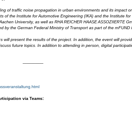
ng of traffic noise propagation in urban environments and its impact 
of the Institute for Automotive Engineering (IKA) and the Institute for
H Aachen University, as well as RHA REICHER HAASE ASSOZIIERTE G
 by the German Federal Ministry of Transport as part of the mFUND ini
 will present the results of the project. In addition, the event will provi
ss future topics. In addition to attending in person, digital participati
—————
ussveranstaltung.html
rticipation via Teams: