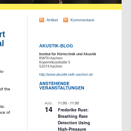
Artikel
Kommentare
rt
l
AKUSTIK-BLOG
Institut für Hörtechnik und Akustik
RWTH Aachen
Kopernikusstraße 5
52074 Aachen
do-
http://www.akustik.rwth-aachen.de
ANSTEHENDE
VERANSTALTUNGEN
of the
11:00
-
11:30
AUG.
tic
14
Frederike Rust:
nce of
Breathing Rate
Detection Using
High-Pressure