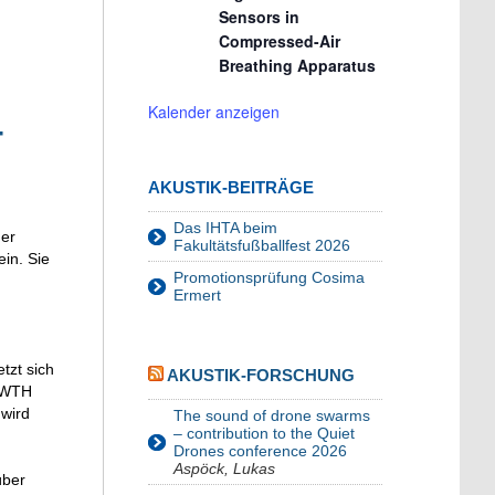
Sensors in
Compressed-Air
Breathing Apparatus
Kalender anzeigen
-
AKUSTIK-BEITRÄGE
Das IHTA beim
der
Fakultätsfußballfest 2026
ein. Sie
Promotionsprüfung Cosima
Ermert
zt sich
AKUSTIK-FORSCHUNG
RWTH
 wird
The sound of drone swarms
– contribution to the Quiet
Drones conference 2026
Aspöck, Lukas
über