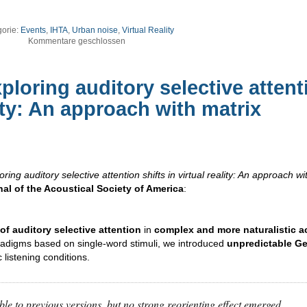
orie:
Events
,
IHTA
,
Urban noise
,
Virtual Reality
Kommentare geschlossen
ploring auditory selective attent
lity: An approach with matrix
oring auditory selective attention shifts in virtual reality: An approach wi
al of the Acoustical Society of America
:
 of auditory selective attention
in
complex and more naturalistic a
radigms based on single-word stimuli, we introduced
unpredictable G
 listening conditions.
le to previous versions, but no strong reorienting effect emerged.