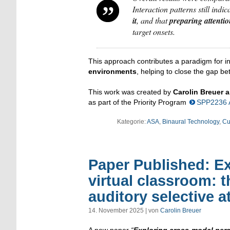
Interaction patterns still indic
it
, and that
preparing attenti
target onsets.
This approach contributes a paradigm for i
environments
, helping to close the gap be
This work was created by
Carolin Breuer 
as part of the Priority Program
SPP2236 
Kategorie:
ASA
,
Binaural Technology
,
Cu
Paper Published: Ex
virtual classroom: t
auditory selective a
14. November 2025 | von
Carolin Breuer