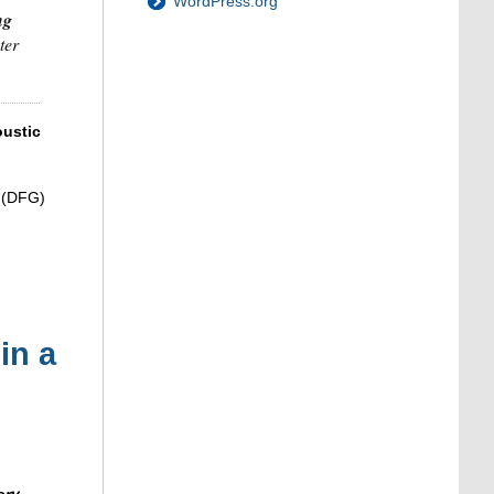
WordPress.org
ng
ter
oustic
 (DFG)
in a