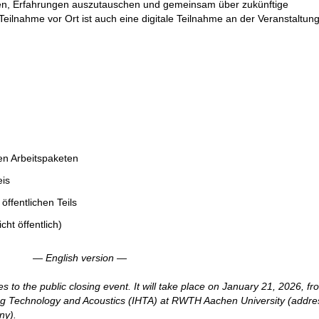
eten, Erfahrungen auszutauschen und gemeinsam über zukünftige
eilnahme vor Ort ist auch eine digitale Teilnahme an der Veranstaltun
en Arbeitspaketen
eis
ffentlichen Teils
cht öffentlich)
— English version —
s to the public closing event. It will take place on January 21, 2026, f
aring Technology and Acoustics (IHTA) at RWTH Aachen University (addre
ny).