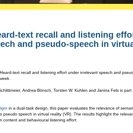
rd-text recall and listening effo
eech and pseudo-speech in virtua
eard-text recall and listening effort under irrelevant speech and pseu
 week.
chlittmeier
,
Andrea Bönsch
,
Torsten W. Kuhlen
and
Janina Fels is part 
digm
in a dual-task design, this paper evaluates the relevance of seman
seudo speech in virtual reality (VR). The results highlight the releva
content and behavioural listening effort.