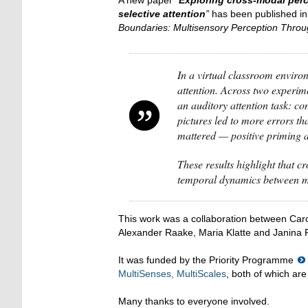
A new paper
“
Exploring cross-modal perce
selective attention
”
has been published i
Boundaries: Multisensory Perception Throug
In a virtual classroom environ
attention. Across two experi
an auditory attention task: co
pictures led to more errors t
mattered — positive priming a
These results highlight that c
temporal dynamics between mod
This work was a collaboration between Caro
Alexander Raake, Maria Klatte and Janina F
It was funded by the Priority Programme
MultiSenses, MultiScales
, both of which a
Many thanks to everyone involved.