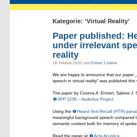
Kategorie: ‘Virtual Reality’
Paper published: Hea
under irrelevant sp
reality
18. Februar 2026 | von
Ermert, Cosima
We are happy to announce that our paper „H
speech in virtual reality“ was published this
The paper by Cosima A. Ermert,
Sabine J. S
SPP 2236 – Audictive Project.
Using the
Heard-Text-Recall (HTR) para
meaningful background speech compared to p
semantic content both for memory of spoken 
Read the paper at
Acta Acustica
.