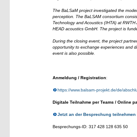
The BaLSaM project investigated the modeli
perception. The BaLSAM consortium consists 
Technology and Acoustics (IHTA) at RWT
HEAD acoustics GmbH. The project is funded
During the closing event, the project partners
opportunity to exchange experiences and discu
event is also possible.
Anmeldung / Registration
:
https://www.balsam-projekt.de/de/abschl
Digitale Teilnahme per Teams / Online pa
Jetzt an der Besprechung teilnehmen
Besprechungs-ID: 317 428 128 635 50