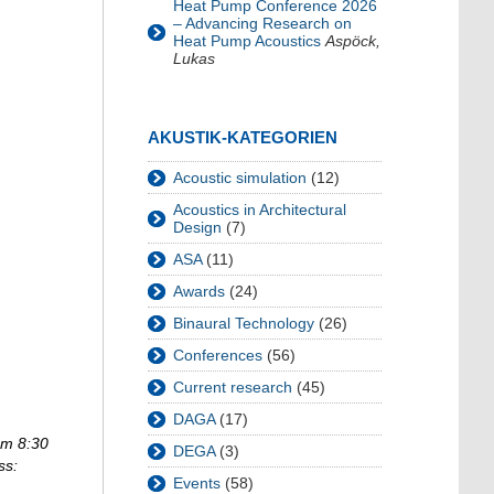
Heat Pump Conference 2026
– Advancing Research on
g
Heat Pump Acoustics
Aspöck,
Lukas
AKUSTIK-KATEGORIEN
Acoustic simulation
(12)
Acoustics in Architectural
Design
(7)
ASA
(11)
Awards
(24)
Binaural Technology
(26)
Conferences
(56)
Current research
(45)
DAGA
(17)
rom 8:30
DEGA
(3)
ss:
Events
(58)