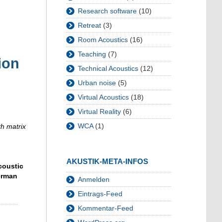
Research software
(10)
Retreat
(3)
Room Acoustics
(16)
Teaching
(7)
ion
Technical Acoustics
(12)
Urban noise
(5)
Virtual Acoustics
(18)
Virtual Reality
(6)
WCA
(1)
th matrix
AKUSTIK-META-INFOS
coustic
erman
Anmelden
Eintrags-Feed
Kommentar-Feed