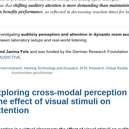
ate that
shifting auditory attention is more demanding than maintaini
on benefits performance
, as reflected in decreasing reaction times for la
nvestigating
auditory perception and attention in dynamic room ac
tween laboratory setups and real-world listening.
and Janina Fels
and was funded by the German Research Foundation
AUDICTIVE
.
rrent research
,
Hearing Technology and Acoustics
,
IHTA
,
Research
,
Virtual Reality
Kommentare geschlossen
ploring cross-modal perception 
he effect of visual stimuli on
ttention