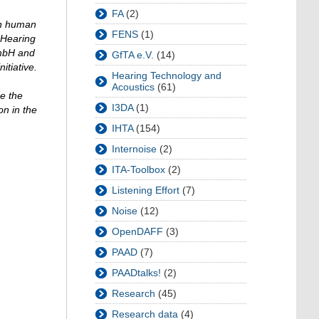
FA
(2)
on human
FENS
(1)
 Hearing
mbH and
GfTA e.V.
(14)
tiative.
Hearing Technology and
Acoustics
(61)
de the
I3DA
(1)
on in the
IHTA
(154)
Internoise
(2)
ITA-Toolbox
(2)
Listening Effort
(7)
Noise
(12)
OpenDAFF
(3)
PAAD
(7)
PAADtalks!
(2)
Research
(45)
Research data
(4)