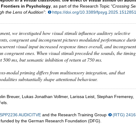
ption in a virtual classroom: the effect of visual stimuli on audit
n
Frontiers in Psychology
, as part of the Research Topic
“Crossing Se
h the Lens of Audition”
:
https://doi.org/10.3389/fpsyg.2025.151285
ment, we investigated how visual stimuli influence auditory selective
ments, congruent and incongruent pictures modulated performance duri
ncurrent visual input increased response times overall, and incongruent
han congruent ones. When visual stimuli preceded the sounds, the timing
t 500 ms, but semantic inhibition of return at 750 ms.
ross-modal priming differs from multisensory integration, and that
alities substantially shape attentional behaviour.
lin Breuer, Lukas Jonathan Vollmer, Larissa Leist, Stephan Fremerey,
els.
SPP2236 AUDICITVE
and the Research Training Group
(RTG) 2416
re funded by the German Research Foundation (DFG).