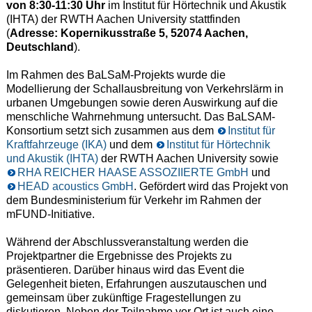
von 8:30-11:30 Uhr
im Institut für Hörtechnik und Akustik
(IHTA) der RWTH Aachen University stattfinden
(
Adresse:
Kopernikusstraße 5, 52074 Aachen,
Deutschland
).
Im Rahmen des BaLSaM-Projekts wurde die
Modellierung der Schallausbreitung von Verkehrslärm in
urbanen Umgebungen sowie deren Auswirkung auf die
menschliche Wahrnehmung untersucht. Das BaLSAM-
Konsortium setzt sich zusammen aus dem
Institut für
Kraftfahrzeuge (IKA)
und dem
Institut für Hörtechnik
und Akustik (IHTA)
der RWTH Aachen University sowie
RHA REICHER HAASE ASSOZIIERTE GmbH
und
HEAD acoustics GmbH
. Gefördert wird das Projekt von
dem Bundesministerium für Verkehr im Rahmen der
mFUND-Initiative.
Während der Abschlussveranstaltung werden die
Projektpartner die Ergebnisse des Projekts zu
präsentieren. Darüber hinaus wird das Event die
Gelegenheit bieten, Erfahrungen auszutauschen und
gemeinsam über zukünftige Fragestellungen zu
diskutieren. Neben der Teilnahme vor Ort ist auch eine