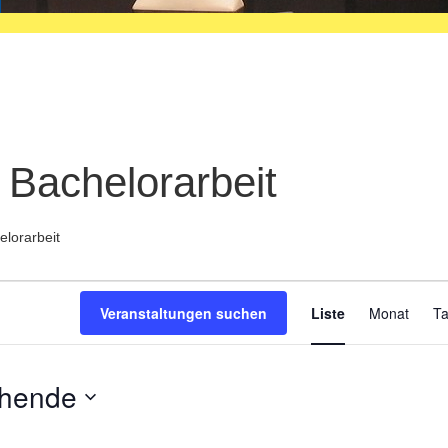
 Bachelorarbeit
elorarbeit
Veran
Veranstaltungen suchen
Liste
Monat
T
Ansic
Navig
ehende