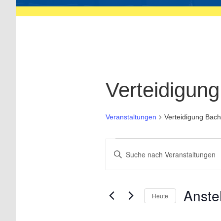
Verteidigung
Veranstaltungen
Verteidigung Bach
Veranstaltungen
Bitte
Schlüsselwort
Suche
eingeben.
Suche
und
nach
Ansichten,
Veranstaltungen
Anst
Heute
Schlüsselwort.
Navigation
Datum
wählen.