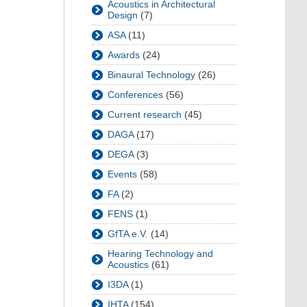
Acoustics in Architectural
Design
(7)
ASA
(11)
Awards
(24)
Binaural Technology
(26)
Conferences
(56)
Current research
(45)
DAGA
(17)
DEGA
(3)
Events
(58)
FA
(2)
FENS
(1)
GfTA e.V.
(14)
Hearing Technology and
Acoustics
(61)
I3DA
(1)
IHTA
(154)