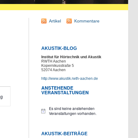
Artikel
Kommentare
AKUSTIK-BLOG
Institut für Hörtechnik und Akustik
RWTH Aachen
Kopernikusstraße 5
52074 Aachen
http://www.akustik.rwth-aachen.de
ANSTEHENDE
staltung
VERANSTALTUNGEN
ag
hten-
ation
Es sind keine anstehenden
Hinweis
Veranstaltungen vorhanden.
AKUSTIK-BEITRÄGE