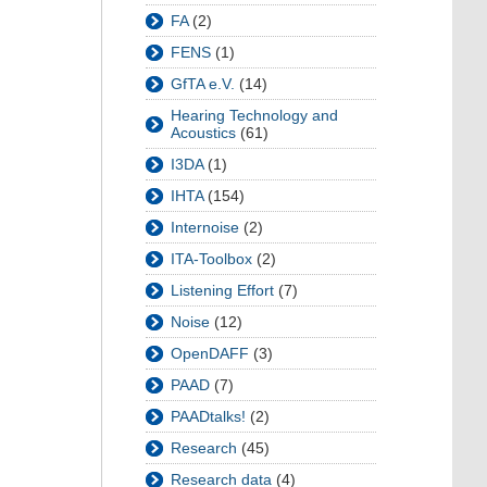
FA
(2)
FENS
(1)
GfTA e.V.
(14)
Hearing Technology and
Acoustics
(61)
I3DA
(1)
IHTA
(154)
Internoise
(2)
ITA-Toolbox
(2)
Listening Effort
(7)
Noise
(12)
OpenDAFF
(3)
PAAD
(7)
PAADtalks!
(2)
Research
(45)
Research data
(4)