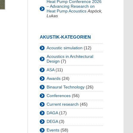
Heat Pump Conference 2026
– Advancing Research on
Heat Pump Acoustics
Aspöck,
Lukas
AKUSTIK-KATEGORIEN
Acoustic simulation
(12)
Acoustics in Architectural
Design
(7)
ASA
(11)
Awards
(24)
Binaural Technology
(26)
Conferences
(56)
Current research
(45)
DAGA
(17)
DEGA
(3)
Events
(58)