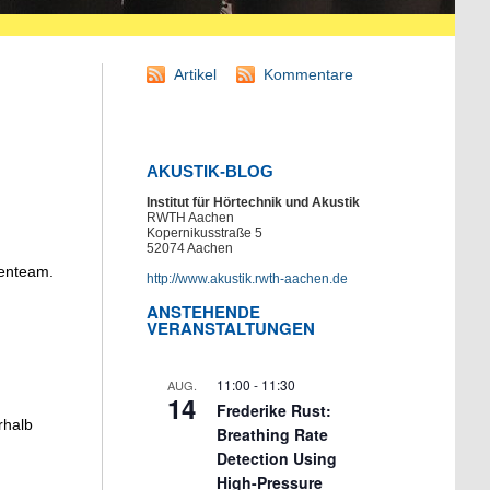
Artikel
Kommentare
AKUSTIK-BLOG
Institut für Hörtechnik und Akustik
RWTH Aachen
Kopernikusstraße 5
52074 Aachen
menteam.
http://www.akustik.rwth-aachen.de
ANSTEHENDE
VERANSTALTUNGEN
11:00
-
11:30
AUG.
14
Frederike Rust:
rhalb
Breathing Rate
Detection Using
High-Pressure