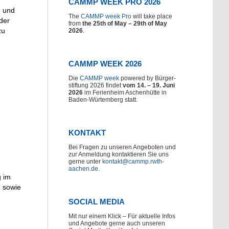
CAMMP WEEK PRO 2026
n und
The
CAMMP week Pro
will take place
der
from
the 25th of May – 29th of May
zu
2026
.
CAMMP WEEK 2026
Die
CAMMP week
powered by Bürger-
stiftung 2026 findet
vom 14. – 19. Juni
2026
im Ferienheim Aschenhütte in
Baden-Würtemberg statt.
KONTAKT
Bei Fragen zu unseren Angeboten und
zur Anmeldung kontaktieren Sie uns
gerne unter
kontakt@cammp.rwth-
aachen.de
.
g im
 sowie
SOCIAL MEDIA
Mit nur einem Klick – Für aktuelle Infos
und Angebote gerne auch unseren