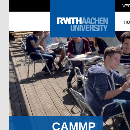
WEI
H
CAMMP