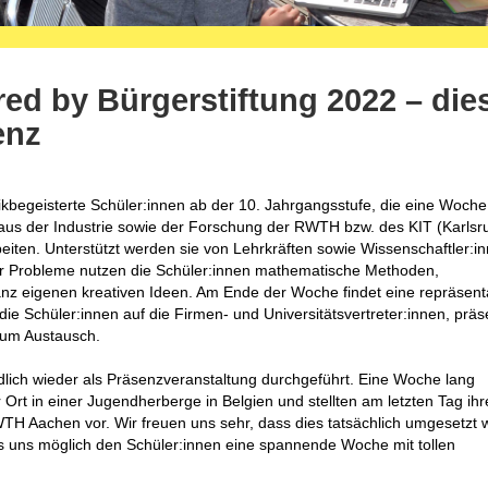
 by Bürgerstiftung 2022 – die
enz
begeisterte Schüler:innen ab der 10. Jahrgangsstufe, die eine Woche 
aus der Industrie sowie der Forschung der RWTH bzw. des KIT (Karlsr
beiten. Unterstützt werden sie von Lehrkräften sowie Wissenschaftler:i
 Probleme nutzen die Schüler:innen mathematische Methoden,
anz eigenen kreativen Ideen. Am Ende der Woche findet eine repräsent
die Schüler:innen auf die Firmen- und Universitätsvertreter:innen, präs
zum Austausch.
ich wieder als Präsenzveranstaltung durchgeführt. Eine Woche lang
 Ort in einer Jugendherberge in Belgien und stellten am letzten Tag ihr
H Aachen vor. Wir freuen uns sehr, dass dies tatsächlich umgesetzt
es uns möglich den Schüler:innen eine spannende Woche mit tollen