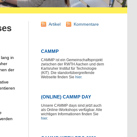
Artikel
Kommentare
ses
CAMMP
lang in
CAMMP ist ein Gemeinschaftsprojekt
uher
zwischen der RWTH Aachen und dem
Karlsruher Institut für Technologie
nnen der
(KIT). Die standortübergreifende
Webseite finden Sie
hier
.
ative
entieren
(ONLINE) CAMMP DAY
Unsere CAMMP days sind jetzt auch
als Online-Workshops verfügbar. Alle
e
wichtigen Informationen finden Sie
hier
.
 werden