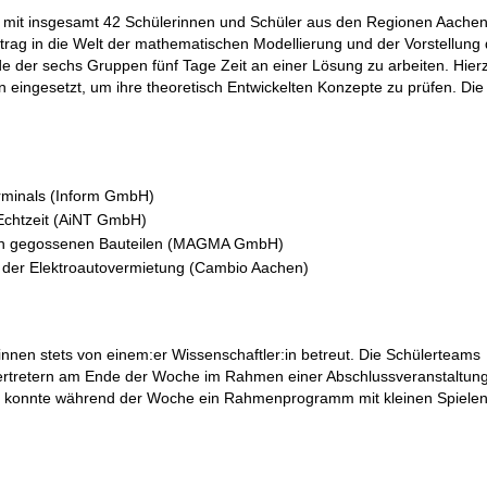
ni mit insgesamt 42 Schülerinnen und Schüler aus den Regionen Aache
trag in die Welt der mathematischen Modellierung und der Vorstellung 
e der sechs Gruppen fünf Tage Zeit an einer Lösung zu arbeiten. Hier
ingesetzt, um ihre theoretisch Entwickelten Konzepte zu prüfen. Die
erminals (Inform GmbH)
n Echtzeit (AiNT GmbH)
von gegossenen Bauteilen (MAGMA GmbH)
n der Elektroautovermietung (Cambio Aachen)
nnen stets von einem:er Wissenschaftler:in betreut. Die Schülerteams
vertretern am Ende der Woche im Rahmen einer Abschlussveranstaltun
 konnte während der Woche ein Rahmenprogramm mit kleinen Spielen