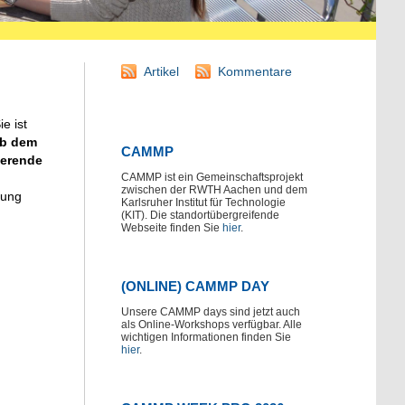
Artikel
Kommentare
ie ist
b dem
CAMMP
ierende
CAMMP ist ein Gemeinschaftsprojekt
zwischen der RWTH Aachen und dem
tung
Karlsruher Institut für Technologie
(KIT). Die standortübergreifende
Webseite finden Sie
hier
.
(ONLINE) CAMMP DAY
Unsere CAMMP days sind jetzt auch
als Online-Workshops verfügbar. Alle
wichtigen Informationen finden Sie
hier
.