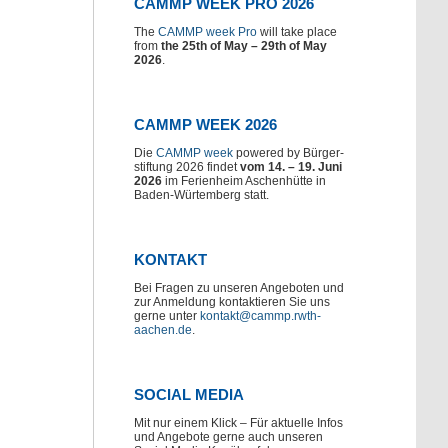
CAMMP WEEK PRO 2026
The
CAMMP week Pro
will take place
from
the 25th of May – 29th of May
2026
.
CAMMP WEEK 2026
Die
CAMMP week
powered by Bürger-
stiftung 2026 findet
vom 14. – 19. Juni
2026
im Ferienheim Aschenhütte in
Baden-Würtemberg statt.
KONTAKT
Bei Fragen zu unseren Angeboten und
zur Anmeldung kontaktieren Sie uns
gerne unter
kontakt@cammp.rwth-
aachen.de
.
SOCIAL MEDIA
Mit nur einem Klick – Für aktuelle Infos
und Angebote gerne auch unseren