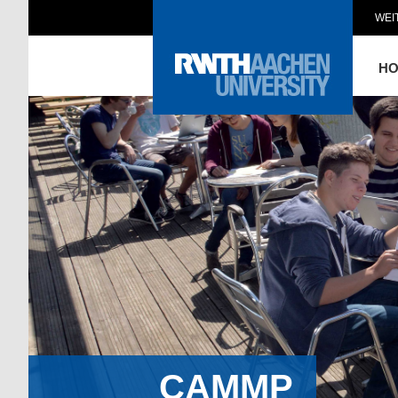
WEI
H
CAMMP