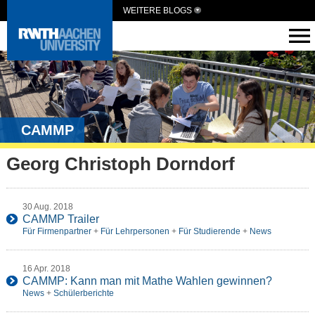
WEITERE BLOGS
CAMMP
Georg Christoph Dorndorf
30 Aug. 2018
CAMMP Trailer
Für Firmenpartner
+
Für Lehrpersonen
+
Für Studierende
+
News
16 Apr. 2018
CAMMP: Kann man mit Mathe Wahlen gewinnen?
News
+
Schülerberichte