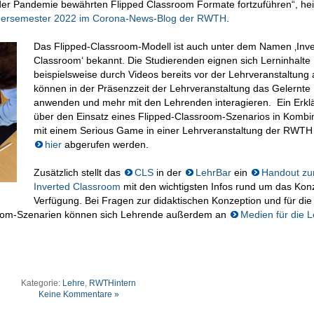
der Pandemie bewährten Flipped Classroom Formate fortzuführen“, hei
mersemester 2022 im Corona-News-Blog der RWTH
.
Das Flipped-Classroom-Modell ist auch unter dem Namen ‚Inve
Classroom‘ bekannt. Die Studierenden eignen sich Lerninhalte
beispielsweise durch Videos bereits vor der Lehrveranstaltung
können in der Präsenzzeit der Lehrveranstaltung das Gelernte
anwenden und mehr mit den Lehrenden interagieren. Ein
Erkl
über den Einsatz eines Flipped-Classroom-Szenarios in Kombi
mit einem Serious Game in einer Lehrveranstaltung der RWTH
hier
abgerufen werden.
Zusätzlich stellt das
CLS
in der
LehrBar
ein
Handout z
Inverted Classroom
mit den wichtigsten Infos rund um das Kon
Verfügung. Bei Fragen zur didaktischen Konzeption und für die
room-Szenarien können sich Lehrende außerdem an
Medien für die 
Kategorie:
Lehre
,
RWTHintern
Keine Kommentare »