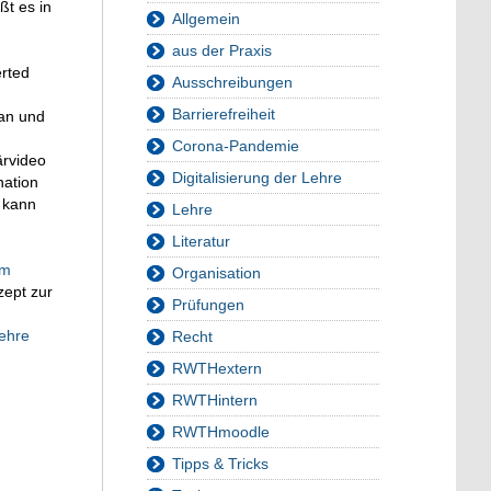
ßt es in
Allgemein
aus der Praxis
rted
Ausschreibungen
Barrierefreiheit
 an und
Corona-Pandemie
ärvideo
Digitalisierung der Lehre
nation
 kann
Lehre
Literatur
um
Organisation
zept zur
Prüfungen
Lehre
Recht
RWTHextern
RWTHintern
RWTHmoodle
Tipps & Tricks