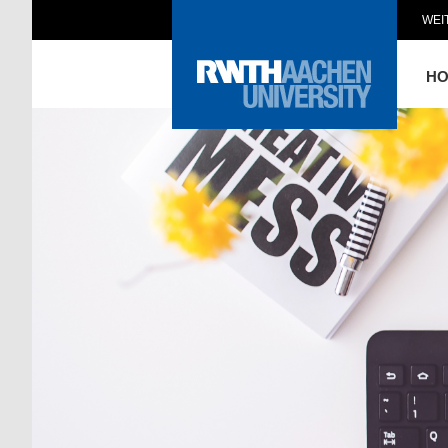
WEI
H