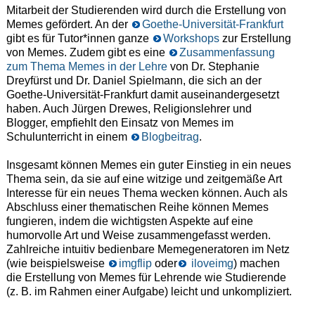
Mitarbeit der Studierenden wird durch die Erstellung von
Memes gefördert. An der
Goethe-Universität-Frankfurt
gibt es für Tutor*innen ganze
Workshops
zur Erstellung
von Memes. Zudem gibt es eine
Zusammenfassung
zum Thema Memes in der Lehre
von
Dr. Stephanie
Dreyfürst
und
Dr. Daniel Spielmann, die sich an der
Goethe-Universität-Frankfurt damit auseinandergesetzt
haben. Auch Jürgen Drewes, Religionslehrer und
Blogger, empfiehlt den Einsatz von Memes im
Schulunterricht in einem
Blogbeitrag
.
Insgesamt können Memes ein guter Einstieg in ein neues
Thema sein, da sie auf eine witzige und zeitgemäße Art
Interesse für ein neues Thema wecken können. Auch als
Abschluss einer thematischen Reihe können Memes
fungieren, indem die wichtigsten Aspekte auf eine
humorvolle Art und Weise zusammengefasst werden.
Zahlreiche intuitiv bedienbare Memegeneratoren im Netz
(wie beispielsweise
imgflip
oder
iloveimg
) machen
die Erstellung von Memes für Lehrende wie Studierende
(z. B. im Rahmen einer Aufgabe) leicht und unkompliziert.