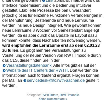
unter dem gewohnten
Link
abrufbar. Hierbei wird das
Interface modernisiert und die Bedienung intuitiver
gestaltet. Etablierte Prozesse bleiben unverändert,
jedoch gibt es für einzelne Funktionen Veränderungen in
der Menüführung. Bestehende und neue Lernräume
werden ins neue Design integriert. Wie gewohnt können
neue Lernräume 8 Wochen vor Semesterstart angelegt
werden, da es aber durch das Update im Layout dazu
kommen könnte, dass Nacharbeiten notwendig werden,
wird empfohlen die Lernräume erst ab dem 02.03.23
zu füllen
. Es gibgt mehrere Veranstaltungen zu
Vorstellung der neuen Version von RWTHmoodle durch
das CLS, diese finden Sie in der
Veranstaltungsdatenbank
. Alle Infos gibt es auf der
Website des IT Centers der RWTH
. Dort werden die
Informationen auch fortlaufend ergänzt. Fragen können
per Mail an
servicedesk@itc.rwth-aachen.de
gestellt
werden.
Kategorie:
RWTHintern
,
RWTHmoodle
Keine Kommentare »