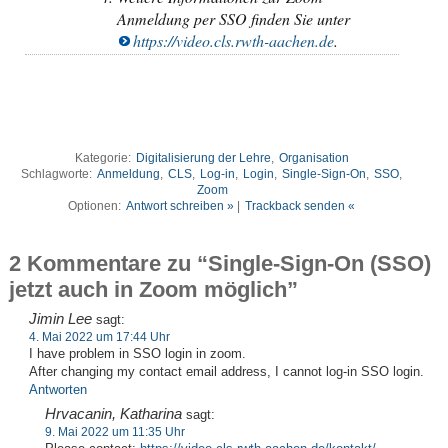
Anmeldung per SSO finden Sie unter
https://video.cls.rwth-aachen.de
.
Kategorie:
Digitalisierung der Lehre
,
Organisation
Schlagworte:
Anmeldung
,
CLS
,
Log-in
,
Login
,
Single-Sign-On
,
SSO
,
Zoom
Optionen:
Antwort schreiben »
|
Trackback senden «
2 Kommentare zu “Single-Sign-On (SSO)
jetzt auch in Zoom möglich”
Jimin Lee
sagt:
4. Mai 2022 um 17:44 Uhr
I have problem in SSO login in zoom.
After changing my contact email address, I cannot log-in SSO login.
Antworten
Hrvacanin, Katharina
sagt:
9. Mai 2022 um 11:35 Uhr