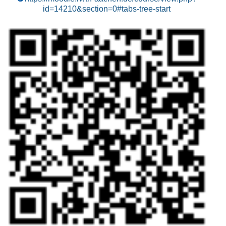
id=14210&section=0#tabs-tree-start