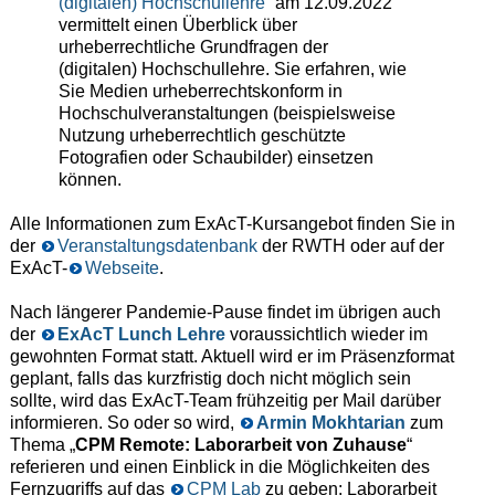
(digitalen) Hochschullehre
“ am 12.09.2022
vermittelt einen Überblick über
urheberrechtliche Grundfragen der
(digitalen) Hochschullehre. Sie erfahren, wie
Sie Medien urheberrechtskonform in
Hochschulveranstaltungen (beispielsweise
Nutzung urheberrechtlich geschützte
Fotografien oder Schaubilder) einsetzen
können.
Alle Informationen zum ExAcT-Kursangebot finden Sie in
der
Veranstaltungsdatenbank
der RWTH oder auf der
ExAcT-
Webseite
.
Nach längerer Pandemie-Pause findet im übrigen auch
der
ExAcT Lunch Lehre
voraussichtlich wieder im
gewohnten Format statt. Aktuell wird er im Präsenzformat
geplant, falls das kurzfristig doch nicht möglich sein
sollte, wird das ExAcT-Team frühzeitig per Mail darüber
informieren. So oder so wird,
Armin Mokhtarian
zum
Thema „
CPM Remote: Laborarbeit von Zuhause
“
referieren und einen Einblick in die Möglichkeiten des
Fernzugriffs auf das
CPM Lab
zu geben: Laborarbeit