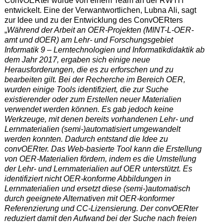
ConvOERter wurde von einem Team an der RWTH
entwickelt. Eine der Verwantwortlichen, Lubna Ali, sagt
zur Idee und zu der Entwicklung des ConvOERters
„
Während der Arbeit an OER-Projekten (MINT-L-OER-
amt und dOER) am Lehr- und Forschungsgebiet
Informatik 9 – Lerntechnologien und Informatikdidaktik ab
dem Jahr 2017, ergaben sich einige neue
Herausforderungen, die es zu erforschen und zu
bearbeiten gilt. Bei der Recherche im Bereich OER,
wurden einige Tools identifiziert, die zur Suche
existierender oder zum Erstellen neuer Materialien
verwendet werden können. Es gab jedoch keine
Werkzeuge, mit denen bereits vorhandenen Lehr- und
Lernmaterialien (semi-)automatisiert umgewandelt
werden konnten. Dadurch entstand die Idee zu
convOERter. Das Web-basierte Tool kann die Erstellung
von OER-Materialien fördern, indem es die Umstellung
der Lehr- und Lernmaterialien auf OER unterstützt. Es
identifiziert nicht OER-konforme Abbildungen in
Lernmaterialien und ersetzt diese (semi-)automatisch
durch geeignete Alternativen mit OER-konformer
Referenzierung und CC-Lizensierung. Der convOERter
reduziert damit den Aufwand bei der Suche nach freien