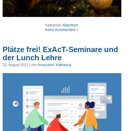
Kategorie:
Allgemein
Keine Kommentare »
Plätze frei! ExAcT-Seminare und
der Lunch Lehre
23. August 2022 | von
Hrvacanin, Katharina