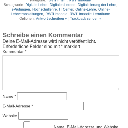
Kategorie:
RWTHintern
,
RWTHmoodle
Schlagworte:
Digitale Lehre
,
Digitales Lernen
,
Digitalisierung der Lehre
,
ePrüfungen
,
Hochschullehre
,
IT Center
,
Online-Lehre
,
Online-
Lehrveranstaltungen
,
RWTHmoodle
,
RWTHmoodle-Lernräume
Optionen:
Antwort schreiben »
|
Trackback senden «
Schreibe einen Kommentar
Deine E-Mail-Adresse wird nicht veröffentlicht.
Erforderliche Felder sind mit
*
markiert
Kommentar
*
Name
*
E-Mail-Adresse
*
Website
Name, E-Mail-Adresse und Website