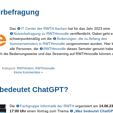
rbefragung
Das
IT Center der RWTH Aachen
hat für das Jahr 2023 eine
Nutzerbefragung zu RWTHmoodle
veröffentlicht. Dabei geht e
schwerpunktmäßig um die
Änderungen, die zu Anfang des
Sommersemsters in RWTHmoodle
vorgenommen wurden. Hier 
alle Personen, die
RWTHmoodle
dieses Semster genutzt habe
uch die Bedienungsweise und das Streaming auf RWTHmoodle können d
Kategorie:
RWTHintern
,
RWTHmoodle
Keine Kommentare »
 bedeutet ChatGPT?
Die
Fachgruppe Informatik der RWTH
organisiert am
14.06.2
17:00 Uhr
einen Vortrag zum Thema
„Was bedeutet ChatG