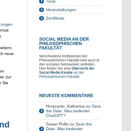
Tools
Veranstaltungen
Zertifikate
rungen
ormat
s
SOCIAL MEDIA AN DER
PHILOSOPHISCHEN
eitern.
FAKULTÄT
uch neue
Verschiedene Institutionen der
Philosophischen Fakultät sind auch in
den sozialen Netzwerken vertreten.
Hier finden Sie eine
Übersicht der
en
Social Media Kanäle
an der
der zur
Philosophischen Fakultät
.
n Sie
NEUESTE KOMMENTARE
Hrvacanin, Katharina
zu
Save
the Date: Was bedeutet
ChatGPT?
und
Susan Pollin
zu
Save the
Date: Was bedeutet