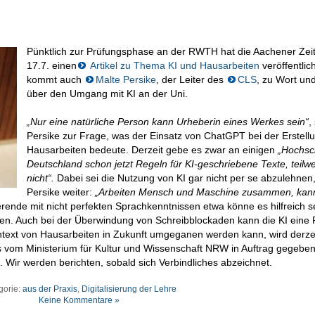
Pünktlich zur Prüfungsphase an der RWTH hat die Aachener Ze
17.7. einen
Artikel zu Thema KI und Hausarbeiten
veröffentlich
kommt auch
Malte Persike
, der Leiter des
CLS
, zu Wort und
über den Umgang mit KI an der Uni.
„Nur eine natürliche Person kann Urheberin eines Werkes sein“
,
Persike zur Frage, was der Einsatz von ChatGPT bei der Erstell
Hausarbeiten bedeute. Derzeit gebe es zwar an einigen
„Hochsch
Deutschland schon jetzt Regeln für KI-geschriebene Texte, teilw
nicht“.
Dabei sei die Nutzung von KI gar nicht per se abzulehnen
Persike weiter:
„Arbeiten Mensch und Maschine zusammen, kan
erende mit nicht perfekten Sprachkenntnissen etwa könne es hilfreich s
ssen. Auch bei der Überwindung von Schreibblockaden kann die KI eine 
Kontext von Hausarbeiten in Zukunft umgeganen werden kann, wird derze
s vom Ministerium für Kultur und Wissenschaft NRW in Auftrag gegebe
. Wir werden berichten, sobald sich Verbindliches abzeichnet.
gorie:
aus der Praxis
,
Digitalisierung der Lehre
Keine Kommentare »