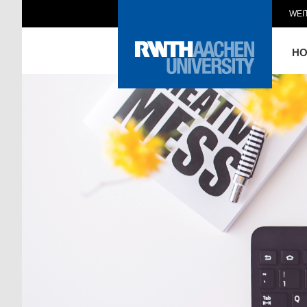
WEI
H