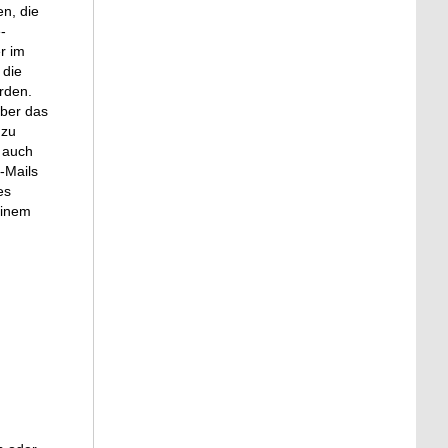
n, die
-
r im
 die
rden.
über das
 zu
t auch
-Mails
es
einem