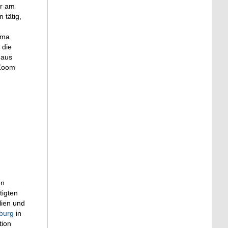
er am
 tätig,
ema
 die
 aus
 Zoom
en
tigten
lien und
burg
in
tion