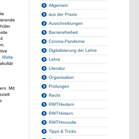
Allgemein
Die
aus der Praxis
dierende
Ausschreibungen
hüler.
site
Barrierefreiheit
 4
Corona-Pandemie
en,
Digitalisierung der Lehre
tive
. Malte
Lehre
akultät
Literatur
Organisation
Prüfungen
ern. Mit
zielt
Recht
e
RWTHextern
RWTHintern
RWTHmoodle
Tipps & Tricks