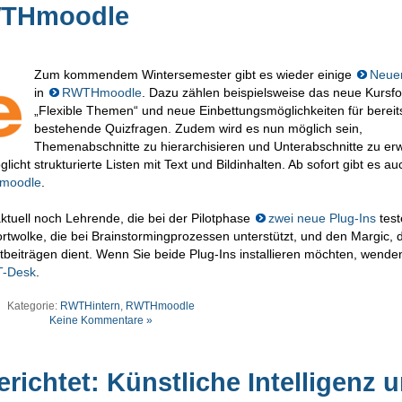
WTHmoodle
Zum kommendem Wintersemester gibt es wieder einige
Neue
in
RWTHmoodle
. Dazu zählen beispielsweise das neue Kursf
„Flexible Themen“ und neue Einbettungsmöglichkeiten für bereit
bestehende Quizfragen. Zudem wird es nun möglich sein,
Themenabschnitte zu hierarchisieren und Unterabschnitte zu erw
licht strukturierte Listen mit Text und Bildinhalten. Ab sofort gibt es a
Hmoodle
.
ktuell noch Lehrende, die bei der Pilotphase
zwei neue Plug-Ins
test
rtwolke, die bei Brainstormingprozessen unterstützt, und den Margic, 
beiträgen dient. Wenn Sie beide Plug-Ins installieren möchten, wende
T-Desk
.
Kategorie:
RWTHintern
,
RWTHmoodle
Keine Kommentare »
richtet: Künstliche Intelligenz 