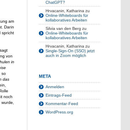
ChatGPT?
Hrvacanin, Katharina
zu
Online-Whiteboards für
kollaboratives Arbeiten
itung am
t. Darin
Silvia van den Berg
zu
 spricht
Online-Whiteboards für
kollaboratives Arbeiten
Hrvacanin, Katharina
zu
 sagt
Single-Sign-On (SSO) jetzt
auch in Zoom möglich
ung von
ulen in
eise
, so
META
n das
ein,
Anmelden
Rolle
Eintrags-Feed
it noch
n wurde,
Kommentar-Feed
WordPress.org