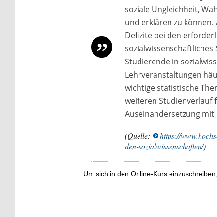
soziale Ungleichheit, W
und erklären zu können.
Defizite bei den erforder
sozialwissenschaftliches
Studierende in sozialwis
Lehrveranstaltungen häu
wichtige statistische Th
weiteren Studienverlauf
Auseinandersetzung mit e
(Quelle:
https://www.hochsc
den-sozialwissenschaften/
)
Um sich in den Online-Kurs einzuschreiben,