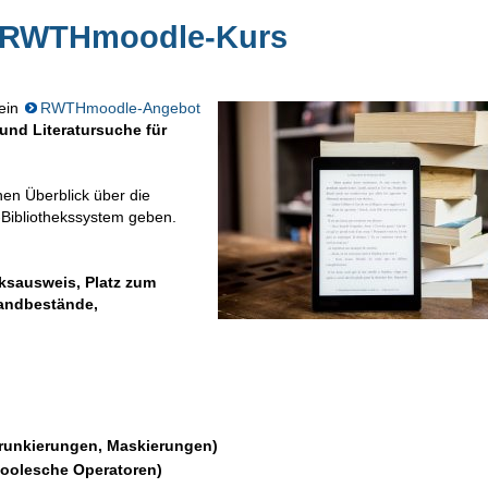
via RWTHmoodle-Kurs
ein
RWTHmoodle-Angebot
k und Literatursuche für
en Überblick über die
-Bibliothekssystem geben.
eksausweis, Platz zum
handbestände,
 (Trunkierungen, Maskierungen)
(Boolesche Operatoren)