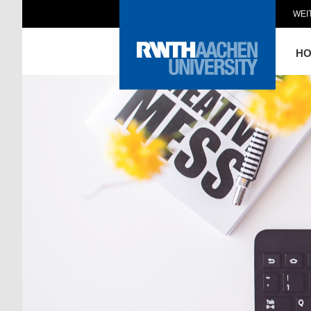
WEI
H