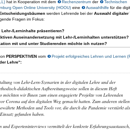
LL)
hat in Kooperation mit dem
Rechenzentrum
der
Technischen
mburg Open Online University (HOOU)
eine
Auswahlhilfe
für die digi
 Entscheidungsbäumen
werden Lehrende bei der
Auswahl digitaler
olgende Fragen im Fokus:
Lehr-/Lerninhalte präsentieren?
aktiven Auseinandersetzung mit Lehr-/Lerninhalten unterstützen?
ation mit und unter Studierenden möchte ich nutzen?
tion
PERSPEKTIVEN
vom
Projekt erfolgreiches Lehren und Lernen (
 der Lehre“:
altung von Lehr-Lern-Szenarien in der digitalen Lehre und der
thodisch-didaktischen Aufbereitungsweise sollen in diesem Heft
o möchten wir Ihnen zum einen engagierte Projekte von Lehrenden
s vor Corona auf den digitalen Weg gemacht hatten. Zum anderen stellen
bewährte Methoden und Tools vor, die durch die Pandemie verstärkt als
 Einsatz gefunden haben.
n und Experteninterviews vermittelt der konkrete Erfahrungsaustausch,