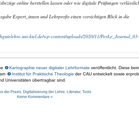
sbezüge online herstellen lassen oder wie digitale Prüfungen verlässlic
gabe Expert_innen und Lehrprofis einen vorsichtigen Blick in die
chgutelehre.uni-kiel.de/wp-content/uploads/2020/11/PerLe_Journal_03-
ne
Kartographie neuer digitaler Lehrformate
veröffentlicht. Diese bein
e am
Institut für Praktische Theologie
der CAU entwickelt sowie erprob
d Universitäten übertragbar sind.
us der Praxis
,
Digitalisierung der Lehre
,
Literatur
,
Tools
Keine Kommentare »