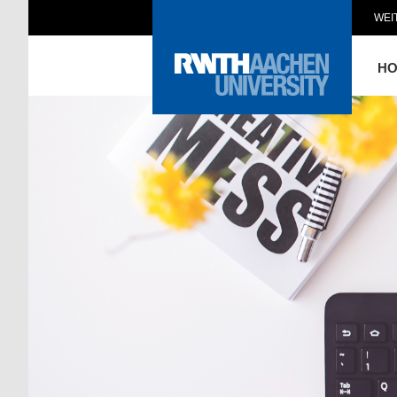
WEI
H