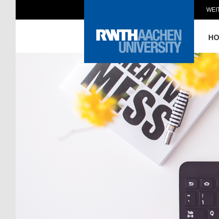
WEI
H