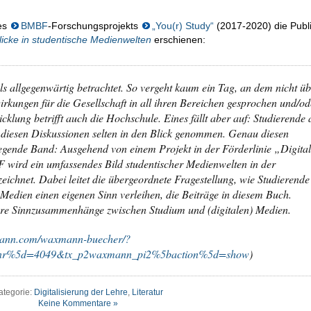
es
BMBF
-Forschungsprojekts
„You(r) Study“
(2017-2020) die Publi
licke in studentische Medienwelten
erschienen:
als allgegenwärtig betrachtet. So vergeht kaum ein Tag, an dem nicht ü
irkungen für die Gesellschaft in all ihren Bereichen gesprochen und/od
klung betrifft auch die Hochschule. Eines fällt aber auf: Studierende 
 diesen Diskussionen selten in den Blick genommen. Genau diesen
egende Band: Ausgehend von einem Projekt in der Förderlinie „Digita
wird ein umfassendes Bild studentischer Medienwelten in der
eichnet. Dabei leitet die übergeordnete Fragestellung, wie Studierende
 Medien einen eigenen Sinn verleihen, die Beiträge in diesem Buch.
ere Sinnzusammenhänge zwischen Studium und (digitalen) Medien.
mann.com/waxmann-buecher/?
nr%5d=4049&tx_p2waxmann_pi2%5baction%5d=show
)
ategorie:
Digitalisierung der Lehre
,
Literatur
Keine Kommentare »