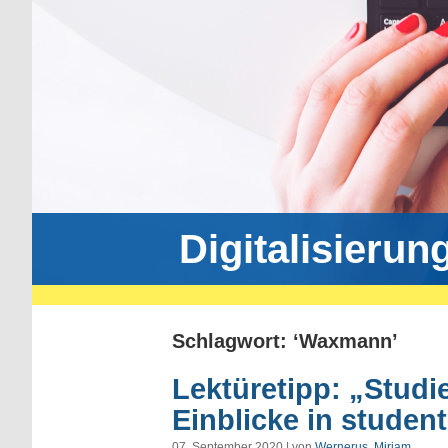
Digitalisierun
Schlagwort: ‘Waxmann’
Lektüretipp: „Studi
Einblicke in studen
07. September 2020 | von
Wernerus, Mirjam