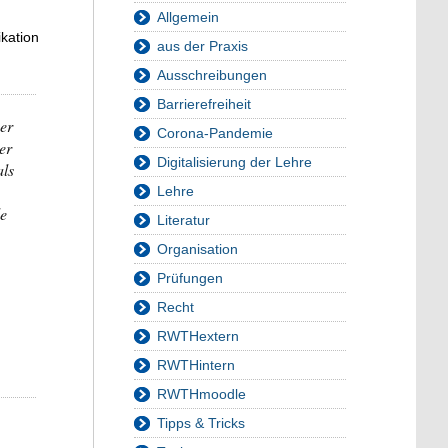
Allgemein
kation
aus der Praxis
Ausschreibungen
Barrierefreiheit
ber
Corona-Pandemie
er
Digitalisierung der Lehre
als
Lehre
le
Literatur
Organisation
Prüfungen
Recht
RWTHextern
RWTHintern
RWTHmoodle
Tipps & Tricks