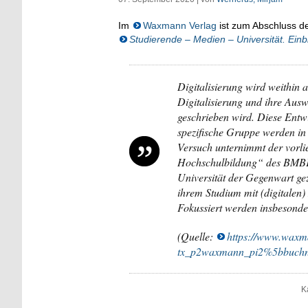
Im
Waxmann Verlag
ist zum Abschluss d
Studierende – Medien – Universität. Einb
Digitalisierung wird weithin 
Digitalisierung und ihre Ausw
geschrieben wird. Diese Entwic
spezifische Gruppe werden in
Versuch unternimmt der vorli
Hochschulbildung“ des BMBF 
Universität der Gegenwart gez
ihrem Studium mit (digitalen)
Fokussiert werden insbesond
(Quelle:
https://www.wax
tx_p2waxmann_pi2%5bbuch
K