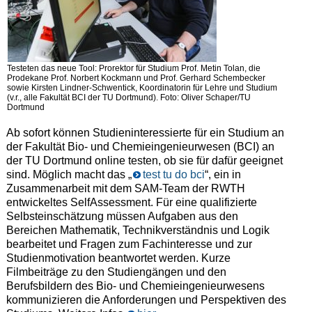
Testeten das neue Tool: Prorektor für Studium Prof. Metin Tolan, die
Prodekane Prof. Norbert Kockmann und Prof. Gerhard Schembecker
sowie Kirsten Lindner-Schwentick, Koordinatorin für Lehre und Studium
(v.r., alle Fakultät BCI der TU Dortmund). Foto: Oliver Schaper/TU
Dortmund
Ab sofort können Studieninteressierte für ein Studium an
der Fakultät Bio- und Chemieingenieurwesen (BCI) an
der TU Dortmund online testen, ob sie für dafür geeignet
sind. Möglich macht das „
test tu do bci
“, ein in
Zusammenarbeit mit dem SAM-Team der RWTH
entwickeltes SelfAssessment. Für eine qualifizierte
Selbsteinschätzung müssen Aufgaben aus den
Bereichen Mathematik, Technikverständnis und Logik
bearbeitet und Fragen zum Fachinteresse und zur
Studienmotivation beantwortet werden. Kurze
Filmbeiträge zu den Studiengängen und den
Berufsbildern des Bio- und Chemieingenieurwesens
kommunizieren die Anforderungen und Perspektiven des