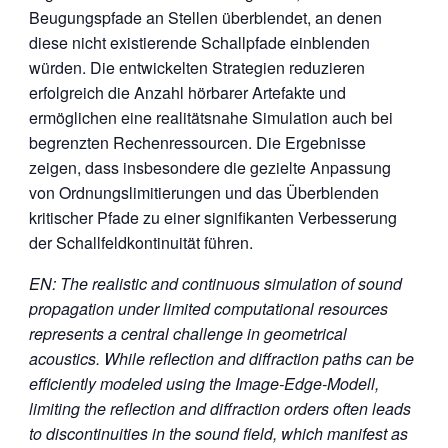
Beugungspfade an Stellen überblendet, an denen
diese nicht existierende Schallpfade einblenden
würden. Die entwickelten Strategien reduzieren
erfolgreich die Anzahl hörbarer Artefakte und
ermöglichen eine realitätsnahe Simulation auch bei
begrenzten Rechenressourcen. Die Ergebnisse
zeigen, dass insbesondere die gezielte Anpassung
von Ordnungslimitierungen und das Überblenden
kritischer Pfade zu einer signifikanten Verbesserung
der Schallfeldkontinuität führen.
EN: The realistic and continuous simulation of sound
propagation under limited computational
resources
represents a central challenge in geometrical
acoustics. While reflection
and diffraction paths can be
efficiently modeled using the Image-Edge-Modell,
limiting
the reflection and diffraction orders often leads
to discontinuities in the sound field, which
manifest as