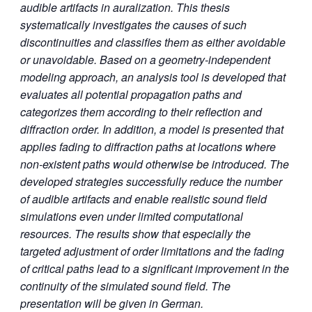
audible artifacts in auralization. This thesis
systematically investigates the
causes of such
discontinuities and classifies them as either avoidable
or unavoidable. Based
on a geometry-independent
modeling approach, an analysis tool is developed that
evaluates all potential propagation paths and
categorizes them according to their reflection
and
diffraction order. In addition, a model is presented that
applies fading to
diffraction paths at locations where
non-existent paths would otherwise be introduced.
The
developed strategies successfully reduce the number
of audible artifacts and enable
realistic sound field
simulations even under limited computational
resources. The results
show that especially the
targeted adjustment of order limitations and the fading
of critical
paths lead to a significant improvement in the
continuity of the simulated sound
field. The
presentation will be given in German.