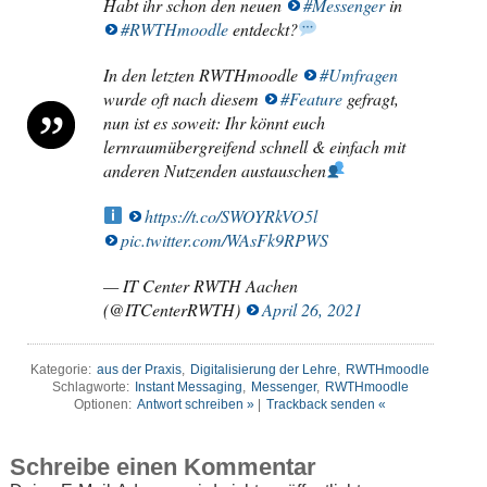
Habt ihr schon den neuen
#Messenger
in
#RWTHmoodle
entdeckt?
In den letzten RWTHmoodle
#Umfragen
wurde oft nach diesem
#Feature
gefragt,
nun ist es soweit: Ihr könnt euch
lernraumübergreifend schnell & einfach mit
anderen Nutzenden austauschen
https://t.co/SWOYRkVO5l
pic.twitter.com/WAsFk9RPWS
— IT Center RWTH Aachen
(@ITCenterRWTH)
April 26, 2021
Kategorie:
aus der Praxis
,
Digitalisierung der Lehre
,
RWTHmoodle
Schlagworte:
Instant Messaging
,
Messenger
,
RWTHmoodle
Optionen:
Antwort schreiben »
|
Trackback senden «
Schreibe einen Kommentar