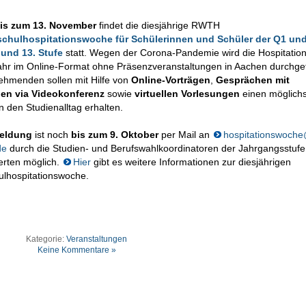
bis zum 13. November
findet die diesjährige RWTH
chulhospitationswoche für Schülerinnen und Schüler der Q1 un
 und 13. Stufe
statt. Wegen der Corona-Pandemie wird die Hospitati
ahr im Online-Format ohne Präsenzveranstaltungen in Aachen durchgef
nehmenden sollen mit Hilfe von
Online-Vorträgen
,
Gesprächen mit
nen via Videokonferenz
sowie
virtuellen Vorlesungen
einen möglichs
in den Studienalltag erhalten.
eldung
ist noch
bis zum 9. Oktober
per Mail an
hospitationswoche
de
durch die Studien- und Berufswahlkoordinatoren der Jahrgangsstufe
ierten möglich.
Hier
gibt es weitere Informationen zur diesjährigen
lhospitationswoche.
Kategorie:
Veranstaltungen
Keine Kommentare »