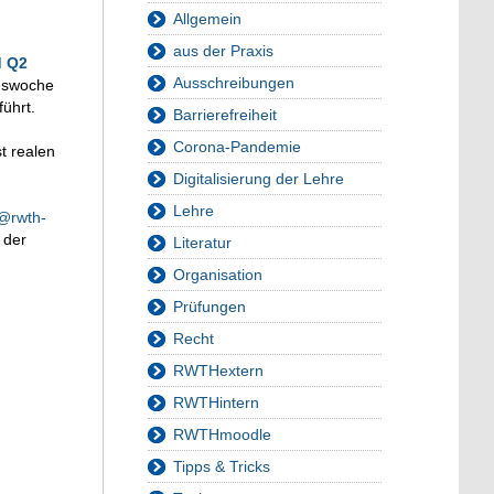
Allgemein
aus der Praxis
d Q2
Ausschreibungen
onswoche
ührt.
Barrierefreiheit
Corona-Pandemie
t realen
Digitalisierung der Lehre
Lehre
@rwth-
 der
Literatur
Organisation
Prüfungen
Recht
RWTHextern
RWTHintern
RWTHmoodle
Tipps & Tricks