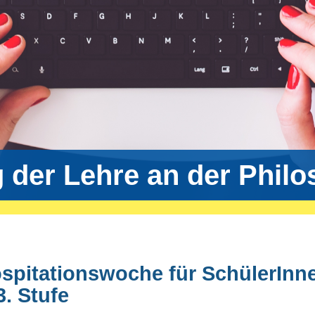
g der Lehre an der Phil
pitationswoche für SchülerInn
3. Stufe