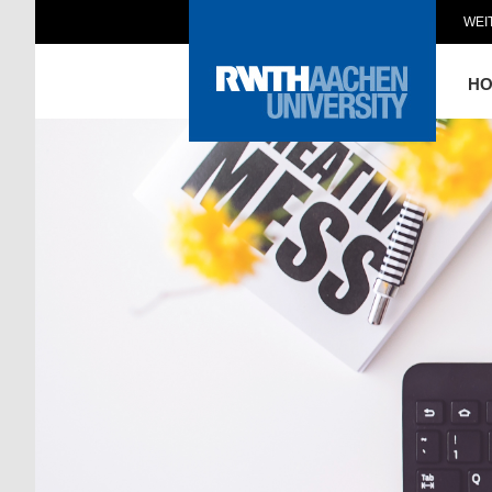
WEI
H