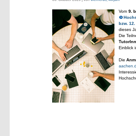
Vom
9. 
Hochs
bzw. 12.
dieses J
Die Teil
TutorIn
Einblick 
Die
Anm
aachen.
Interess
Hochschu