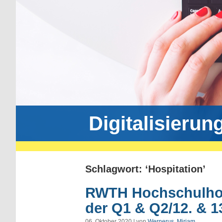
Digitalisierun
Schlagwort: ‘Hospitation’
RWTH Hochschulhos
der Q1 & Q2/12. & 1
06. Oktober 2020 | von
Wernerus, Mirjam