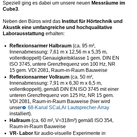
Speziell ging es dabei um unsere neuen
Messräume im
Cube3
.
Neben den Büros wird das
Institut für Hörtechnik und
Akustik eine umfangreiche und hochqualitative
Laborausstattung
erhalten:
Reflexionsarmer Halbraum
(ca. 95 m²,
Innenabmessung: 7,61 m x 12,56 m x 5,35 m,
vollentkoppelt) Genauigkeitsklasse 1 gem. DIN EN
ISO 3745, untere Grenzfrequenz von 100 Hz, NR
15 gem. VDI 2081, Raum-in-Raum Bauweise
Reflexionsarmer Vollraum
(ca. 50 m²,
Innenabmessung: 7,91 m x 6,30 m x 6,5 m,
vollentkoppelt), gemäß DIN EN ISO 3745 mit einer
unteren Grenzfrequenz von 125 Hz, NR 15 gem.
VDI 2081, Raum-in-Raum Bauweise (hier wird
unser
68-Kanal SCaLAr Lautsprecher-Array
installiert).
Hallraum
(ca. 60 m², V=318m³) gemäß ISO 354,
Raum-in-Raum Bauweise
VR- Labor
für audio-visuelle Experimente in