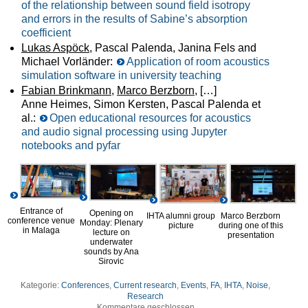
of the relationship between sound field isotropy
and errors in the results of Sabine’s absorption
coefficient
Lukas Aspöck
, Pascal Palenda, Janina Fels and
Michael Vorländer:
Application of room acoustics
simulation software in university teaching
Fabian Brinkmann
,
Marco Berzborn
, […]
Anne Heimes, Simon Kersten, Pascal Palenda et
al.:
Open educational resources for acoustics
and audio signal processing using Jupyter
notebooks and pyfar
Entrance of
Opening on
Marco Berzborn
IHTA alumni group
conference venue
Monday: Plenary
during one of this
picture
in Malaga
lecture on
presentation
underwater
sounds by Ana
Sirovic
Kategorie:
Conferences
,
Current research
,
Events
,
FA
,
IHTA
,
Noise
,
Research
Kommentare geschlossen