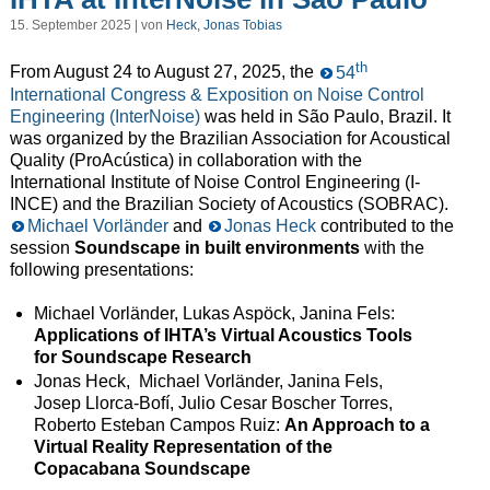
15. September 2025 | von
Heck, Jonas Tobias
th
From August 24 to August 27, 2025, the
54
International Congress & Exposition on Noise Control
Engineering (InterNoise)
was held in São Paulo, Brazil. It
was organized by the Brazilian Association for Acoustical
Quality (ProAcústica) in collaboration with the
International Institute of Noise Control Engineering (I-
INCE) and the Brazilian Society of Acoustics (SOBRAC).
Michael Vorländer
and
Jonas Heck
contributed to the
session
Soundscape in built environments
with the
following presentations:
Michael Vorländer, Lukas Aspöck, Janina Fels:
Applications of IHTA’s Virtual Acoustics Tools
for Soundscape Research
Jonas Heck, Michael Vorländer, Janina Fels,
Josep Llorca-Bofí, Julio Cesar Boscher Torres,
Roberto Esteban Campos Ruiz:
An Approach to a
Virtual Reality Representation of the
Copacabana Soundscape