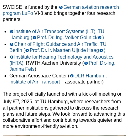
SWOISE is funded by the
German aviation research
program LuFo
VI-3 and brings together four research
partners:
Institute of Air Transport Systems (ILT), TU
Hamburg (
Prof. Dr.-Ing. Volker Gollnick
)
Chair of Flight Guidance and Air Traffic, TU
Berlin (
Prof. Dr. ir. Maarten Uijt de Haag
)
Institute for Hearing Technology and Acoustics
(IHTA)
, RWTH Aachen University (
Prof. Dr.-Ing.
Janina Fels
)
German Aerospace Center (
DLR Hamburg:
Institute of Air Transport
– associate partner)
The project officially launched with a kick-off meeting on
th
July 8
, 2025, at TU Hamburg, where researchers from
all partner institutions gathered to discuss the research
plans and future steps. We look forward to advancing this
collaborative effort and contributing towards quieter and
more environment-friendly aviation.