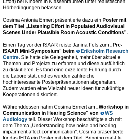
Effort) bei Kindern in Klassenräumen unter realistischen
Hörbedingungen befassen.
Cosima Antonia Ermert präsentierte dazu ein
Poster mit
dem Titel „Listening Effort in Populated Audiovisual
Scenes Under Plausible Room Acoustic Conditions”
.
Einen Tag vor der ISAAR reiste Janina Fels zum
„Pre-
ISAAR Mini-Symposium“ beim
Eriksholm Research
Centre
. Sie hatte die Gelegenheit, mehr über aktuelle
Themen und Projekte zu erfahren und diese ausführlich
zu diskutieren. Es fand eine exzellente Führung durch
die Labore statt und es wurden zahlreiche
hochinteressante Posterpräsentationen abgehalten.
Zudem wurden eine Vielzahl neuer Ideen für zukünftige
Kooperationen diskutiert.
Währenddessen nahm Cosima Ermert am
„Workshop in
Communication in Hearing Science” von
WS
Audiology
teil. Dieser Workshop beschäftigte sich mit
dem Thema „Understanding how noise and hearing
impairment affect communication”. Cosima präsentierte
für das IHTA ein Poster mit dem Titel „Bringing real-life