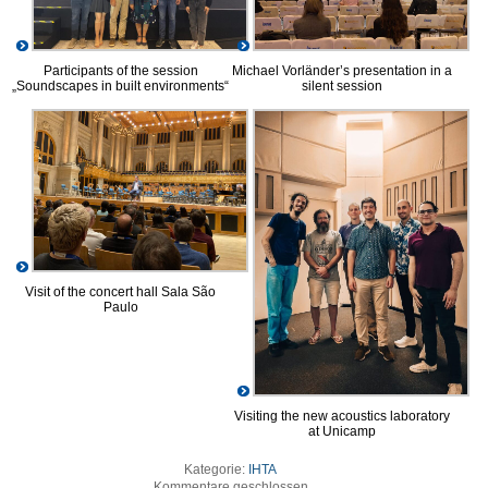
Participants of the session
Michael Vorländer’s presentation in a
„Soundscapes in built environments“
silent session
Visit of the concert hall Sala São
Paulo
Visiting the new acoustics laboratory
at Unicamp
Kategorie:
IHTA
Kommentare geschlossen