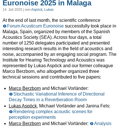
Euronoise 2025 in Malaga
14. Juli 2025 | von
Aspöck, Lukas
At the end of last month, the scientific conference
Forum Acusticum Euronoise
successfully took place in
Malaga, Spain, organized by members of the Spanish
Acoustics Society (SEA). Across four days, a total
number of 1250 delegates participated and presented
interesting research results in the field of acoustics and
noise, accompanied by an engaging social program. The
Institute for Hearing Technology and Acoustics was
represented by Lukas Aspöck and our former colleague
Marco Berzborn, who altogether organized three
technical sessions and contributed to five papers:
Marco Berzborn
and Michael Vorländer:
Stochastic Variational Inference of Directional
Decay Times in a Reverberation Room
Lukas Aspöck
, Michael Vorländer and Janina Fels:
Rendering complex acoustic scenes for
perception experiments
Marco Berzborn
and Michael Vorländer:
Analysis