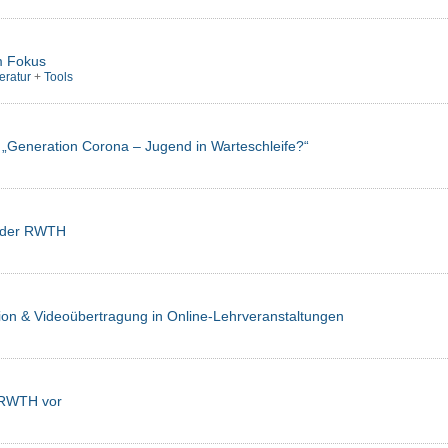
im Fokus
teratur
+
Tools
 „Generation Corona – Jugend in Warteschleife?“
e der RWTH
ion & Videoübertragung in Online-Lehrveranstaltungen
r RWTH vor