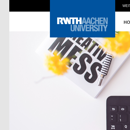
WEI
H