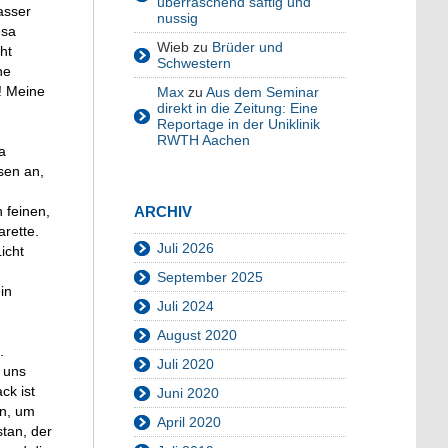
überraschend saftig und
asser
nussig
esa
Wieb
zu
Brüder und
ht
Schwestern
he
ß! Meine
Max
zu
Aus dem Seminar
direkt in die Zeitung: Eine
Reportage in der Uniklinik
RWTH Aachen
a
sen an,
ARCHIV
 feinen,
arette.
Juli 2026
icht
September 2025
in
Juli 2024
August 2020
.
Juli 2020
n uns
ck ist
Juni 2020
in, um
April 2020
tan, der