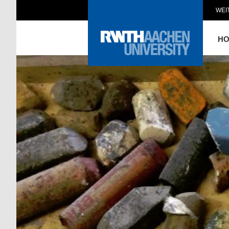
WEI
H