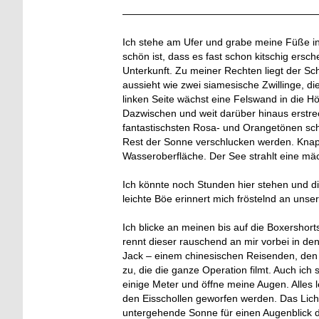
———————————————————
Ich stehe am Ufer und grabe meine Füße in
schön ist, dass es fast schon kitschig ersc
Unterkunft. Zu meiner Rechten liegt der Scha
aussieht wie zwei siamesische Zwillinge, di
linken Seite wächst eine Felswand in die Hö
Dazwischen und weit darüber hinaus erstre
fantastischsten Rosa- und Orangetönen schi
Rest der Sonne verschlucken werden. Knapp
Wasseroberfläche. Der See strahlt eine mä
Ich könnte noch Stunden hier stehen und d
leichte Böe erinnert mich fröstelnd an unse
Ich blicke an meinen bis auf die Boxershor
rennt dieser rauschend an mir vorbei in de
Jack – einem chinesischen Reisenden, den w
zu, die die ganze Operation filmt. Auch ich 
einige Meter und öffne meine Augen. Alles
den Eisschollen geworfen werden. Das Licht
untergehende Sonne für einen Augenblick 