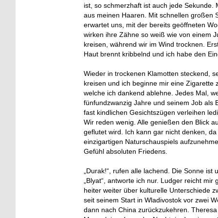
ist, so schmerzhaft ist auch jede Sekunde.
aus meinen Haaren. Mit schnellen großen Sc
erwartet uns, mit der bereits geöffneten 
wirken ihre Zähne so weiß wie von einem Ju
kreisen, während wir im Wind trocknen. Erst
Haut brennt kribbelnd und ich habe den Ein
Wieder in trockenen Klamotten steckend, s
kreisen und ich beginne mir eine Zigarette 
welche ich dankend ablehne. Jedes Mal, wenn 
fünfundzwanzig Jahre und seinem Job als B
fast kindlichen Gesichtszügen verleihen le
Wir reden wenig. Alle genießen den Blick a
geflutet wird. Ich kann gar nicht denken, da
einzigartigen Naturschauspiels aufzunehme
Gefühl absoluten Friedens.
„Durak!“, rufen alle lachend. Die Sonne is
„Blyat“, antworte ich nur. Ludger reicht mi
heiter weiter über kulturelle Unterschiede
seit seinem Start in Wladivostok vor zwei 
dann nach China zurückzukehren. Theresa b