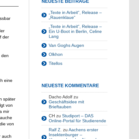
NEUESTE BEITRÄGE
—————
„Texte in Arbeit“, Release –
„Rauenklaue“
assbar
„Texte in Arbeit“, Release –
der
Ein U-Boot in Berlin, Celine
Lang
f der
Van Goghs Augen
Olkhon
d den
Titellos
ch eine
NEUESTE KOMMENTARE
Dacho Adolf
zu
n später
Geschäftsidee mit
lgt von
Brieftauben
a mir
CH
zu
Studiport – DAS
 tauche
Online-Portal für Studierende
die von
Ralf Z.
zu
Aachens erster
Insektenburger –
r auch