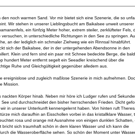
————————————————————————————————
 den noch warmen Sand. Vor mir bietet sich eine Szenerie, die so unf
heint. Wir stehen in unserer Lieblingsbucht am Baikalsee unweit unserer
manenfels, ein fünfzig Meter hoher, extrem steiler, zerklüfteter Fels, 
e versuchen, in unterschiedliche Richtungen in den See zu springen. Au
he, an der lediglich ein schmaler Ziehweg wie ein Rinnsal hinabführt.
ckt sich der Baikalsee, der in der untergehenden Abendsonne in den
llert. Klein und fern sind ein paar mit Schnee bedeckte Berge, die bal
 hundert Meter entfernt segelt ein Seeadler kreischend über die
chtige Ruhe und Gleichgültigkeit gegenüber alledem aus.
ie ereignislose und zugleich maßlose Szenerie in mich aufnehmen. Do
re Mission.
ts nackten Körper hinab. Neben mir höre ich Ludger rufen und Sekunde
n See und durchschneidet den bisher herrschenden Frieden. Dicht gefo
ir in unserer Unterkunft kennengelernt haben. Von hinten ruft Theres
stürze mich daraufhin an Eisschollen vorbei in das kristallklare Wasser,
 leuchtet rosa und orange mit Ausnahme von einigen dunklen Schatten, 
 bricht sich traumhaft schön in dem klaren Wasser und ich kann die
durch die Wasseroberfläche sehen. So schön der Moment unter Wasse