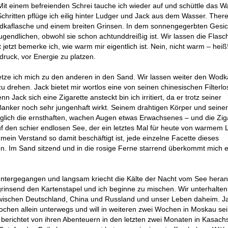
 Mit einem befreienden Schrei tauche ich wieder auf und schüttle das W
hritten pflüge ich eilig hinter Ludger und Jack aus dem Wasser. Ther
Wodkaflasche und einem breiten Grinsen. In dem sonnengegerbten Gesic
gendlichen, obwohl sie schon achtunddreißig ist. Wir lassen die Flasc
 jetzt bemerke ich, wie warm mir eigentlich ist. Nein, nicht warm – hei
druck, vor Energie zu platzen.
etze ich mich zu den anderen in den Sand. Wir lassen weiter den Wodk
zu drehen. Jack bietet mir wortlos eine von seinen chinesischen Filterlo
Jack sich eine Zigarette ansteckt bin ich irritiert, da er trotz seiner
anker noch sehr jungenhaft wirkt. Seinem drahtigen Körper und seinen
diglich die ernsthaften, wachen Augen etwas Erwachsenes – und die Zig
uf den schier endlosen See, der ein letztes Mal für heute von warmem L
 mein Verstand so damit beschäftigt ist, jede einzelne Facette dieses
n. Im Sand sitzend und in die rosige Ferne starrend überkommt mich e
t untergegangen und langsam kriecht die Kälte der Nacht vom See heran
r grinsend den Kartenstapel und ich beginne zu mischen. Wir unterhalte
 zwischen Deutschland, China und Russland und unser Leben daheim. Ja
Wochen allein unterwegs und will in weiteren zwei Wochen in Moskau se
erichtet von ihren Abenteuern in den letzten zwei Monaten in Kasachs