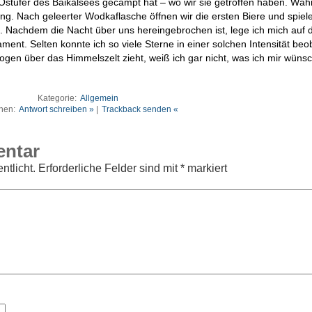
Ostufer des Baikalsees gecampt hat – wo wir sie getroffen haben. Wäh
ng. Nach geleerter Wodkaflasche öffnen wir die ersten Biere und spiel
t. Nachdem die Nacht über uns hereingebrochen ist, lege ich mich auf 
t. Selten konnte ich so viele Sterne in einer solchen Intensität beo
ogen über das Himmelszelt zieht, weiß ich gar nicht, was ich mir wüns
Kategorie:
Allgemein
nen:
Antwort schreiben »
|
Trackback senden «
entar
ntlicht.
Erforderliche Felder sind mit
*
markiert