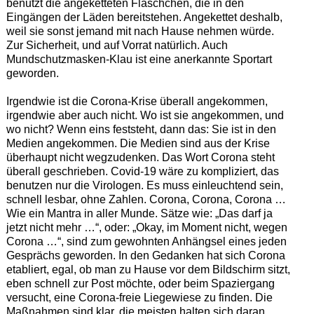
benutzt die angeketteten Fläschchen, die in den
Eingängen der Läden bereitstehen. Angekettet deshalb,
weil sie sonst jemand mit nach Hause nehmen würde.
Zur Sicherheit, und auf Vorrat natürlich. Auch
Mundschutzmasken-Klau ist eine anerkannte Sportart
geworden.
Irgendwie ist die Corona-Krise überall angekommen,
irgendwie aber auch nicht. Wo ist sie angekommen, und
wo nicht? Wenn eins feststeht, dann das: Sie ist in den
Medien angekommen. Die Medien sind aus der Krise
überhaupt nicht wegzudenken. Das Wort Corona steht
überall geschrieben. Covid-19 wäre zu kompliziert, das
benutzen nur die Virologen. Es muss einleuchtend sein,
schnell lesbar, ohne Zahlen. Corona, Corona, Corona …
Wie ein Mantra in aller Munde. Sätze wie: „Das darf ja
jetzt nicht mehr …“, oder: „Okay, im Moment nicht, wegen
Corona …“, sind zum gewohnten Anhängsel eines jeden
Gesprächs geworden. In den Gedanken hat sich Corona
etabliert, egal, ob man zu Hause vor dem Bildschirm sitzt,
eben schnell zur Post möchte, oder beim Spaziergang
versucht, eine Corona-freie Liegewiese zu finden. Die
Maßnahmen sind klar, die meisten halten sich daran.