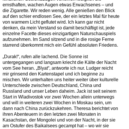
ernsthaften, wachen Augen etwas Erwachsenes – und
die Zigarette. Wir reden wenig. Alle genießen den Blick
auf den schier endlosen See, der ein letztes Mal für heute
von warmem Licht geflutet wird. Ich kann gar nicht
denken, da mein Verstand so damit beschäftigt ist, jede
einzelne Facette dieses einzigartigen Naturschauspiels
aufzunehmen. Im Sand sitzend und in die rosige Ferne
starrend überkommt mich ein Gefühl absoluten Friedens.
„Durak!“, rufen alle lachend. Die Sonne ist
untergegangen und langsam kriecht die Kälte der Nacht
vom See heran. „Blyat“, antworte ich nur. Ludger reicht
mir grinsend den Kartenstapel und ich beginne zu
mischen. Wir unterhalten uns heiter weiter über kulturelle
Unterschiede zwischen Deutschland, China und
Russland und unser Leben daheim. Jack ist seit seinem
Start in Wladivostok vor zwei Wochen allein unterwegs
und will in weiteren zwei Wochen in Moskau sein, um
dann nach China zurückzukehren. Theresa berichtet von
ihren Abenteuern in den letzten zwei Monaten in
Kasachstan, der Mongolei und von der Nacht, in der sie
am Ostufer des Baikalsees gecampt hat – wo wir sie