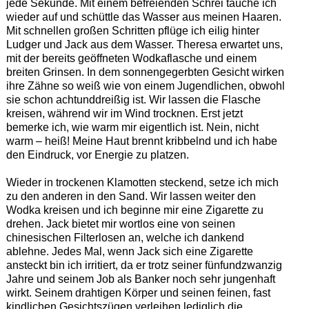
jede Sekunde. Mit einem befreienden Schrei tauche ich
wieder auf und schüttle das Wasser aus meinen Haaren.
Mit schnellen großen Schritten pflüge ich eilig hinter
Ludger und Jack aus dem Wasser. Theresa erwartet uns,
mit der bereits geöffneten Wodkaflasche und einem
breiten Grinsen. In dem sonnengegerbten Gesicht wirken
ihre Zähne so weiß wie von einem Jugendlichen, obwohl
sie schon achtunddreißig ist. Wir lassen die Flasche
kreisen, während wir im Wind trocknen. Erst jetzt
bemerke ich, wie warm mir eigentlich ist. Nein, nicht
warm – heiß! Meine Haut brennt kribbelnd und ich habe
den Eindruck, vor Energie zu platzen.
Wieder in trockenen Klamotten steckend, setze ich mich
zu den anderen in den Sand. Wir lassen weiter den
Wodka kreisen und ich beginne mir eine Zigarette zu
drehen. Jack bietet mir wortlos eine von seinen
chinesischen Filterlosen an, welche ich dankend
ablehne. Jedes Mal, wenn Jack sich eine Zigarette
ansteckt bin ich irritiert, da er trotz seiner fünfundzwanzig
Jahre und seinem Job als Banker noch sehr jungenhaft
wirkt. Seinem drahtigen Körper und seinen feinen, fast
kindlichen Gesichtszügen verleihen lediglich die