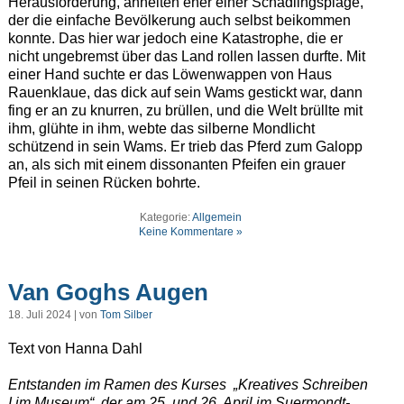
Herausforderung, ähnelten eher einer Schädlingsplage,
der die einfache Bevölkerung auch selbst beikommen
konnte. Das hier war jedoch eine Katastrophe, die er
nicht ungebremst über das Land rollen lassen durfte. Mit
einer Hand suchte er das Löwenwappen von Haus
Rauenklaue, das dick auf sein Wams gestickt war, dann
fing er an zu knurren, zu brüllen, und die Welt brüllte mit
ihm, glühte in ihm, webte das silberne Mondlicht
schützend in sein Wams. Er trieb das Pferd zum Galopp
an, als sich mit einem dissonanten Pfeifen ein grauer
Pfeil in seinen Rücken bohrte.
Kategorie:
Allgemein
Keine Kommentare »
Van Goghs Augen
18. Juli 2024 | von
Tom Silber
Text von Hanna Dahl
Entstanden im Ramen des Kurses „Kreatives Schreiben
I im Museum“, der am 25. und 26. April im Suermondt-