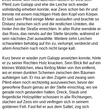
Pferd zum Galopp und ehe die Leiche sich wieder
vollständig erheben konnte, war Zeos schon bei ihr und
trennte mit einem mächtigen Hieb den Kopf vom Körper.
Er ließ sein Pferd einige Meter auslaufen und brachte so
Distanz zwischen sich und die restlichen Untoten, die
hinter ihm die Straße erreichten. In aller Ruhe wendete er
das Ross, das nervös auf der Stelle tänzelte, während er
sein nächstes Ziel auswählte. Weitere zehn Leichen
schwankten behäbig auf ihn zu, verlumpt, verdreckt und
allem Anschein nach noch nicht lange kalt.
Kurz bevor er wieder zum Galopp ansetzten konnte, hörte
er zu seiner Rechten Holz knacken. Sein Blick fiel auf ein
kleines Wäldchen, etwa fünfzig Meter von ihm entfernt,
wo er einen dunklen Schemen zwischen den Bäumen
aufsteigen sah. Er riss an den Zügeln und zwang sein
Pferd eben noch rechtzeitig auszuweichen, bevor der
geworfene Baum genau an der Stelle einschlug, wo sie
gerade noch gestanden hatten. Dreck, Staub und
fingerdicke Holzsplitter schossen in alle Richtungen,
stachen auf Zeos ein und verfingen sich in seinem
goldenen Fell. Fast fiel er aus dem Sattel, zog sich