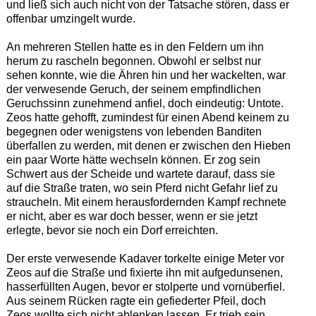
und ließ sich auch nicht von der Tatsache stören, dass er
offenbar umzingelt wurde.
An mehreren Stellen hatte es in den Feldern um ihn
herum zu rascheln begonnen. Obwohl er selbst nur
sehen konnte, wie die Ähren hin und her wackelten, war
der verwesende Geruch, der seinem empfindlichen
Geruchssinn zunehmend anfiel, doch eindeutig: Untote.
Zeos hatte gehofft, zumindest für einen Abend keinem zu
begegnen oder wenigstens von lebenden Banditen
überfallen zu werden, mit denen er zwischen den Hieben
ein paar Worte hätte wechseln können. Er zog sein
Schwert aus der Scheide und wartete darauf, dass sie
auf die Straße traten, wo sein Pferd nicht Gefahr lief zu
straucheln. Mit einem herausfordernden Kampf rechnete
er nicht, aber es war doch besser, wenn er sie jetzt
erlegte, bevor sie noch ein Dorf erreichten.
Der erste verwesende Kadaver torkelte einige Meter vor
Zeos auf die Straße und fixierte ihn mit aufgedunsenen,
hasserfüllten Augen, bevor er stolperte und vornüberfiel.
Aus seinem Rücken ragte ein gefiederter Pfeil, doch
Zeos wollte sich nicht ablenken lassen. Er trieb sein