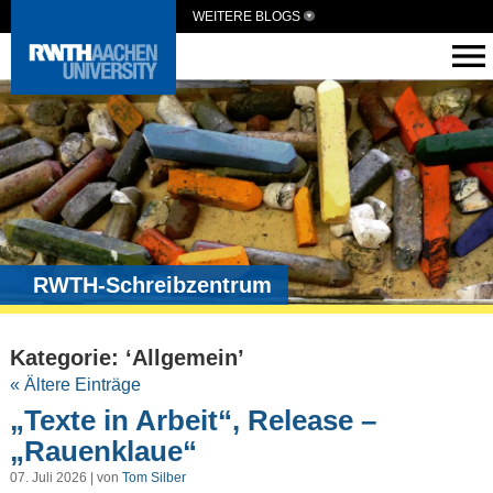
WEITERE BLOGS
RWTH-Schreibzentrum
Kategorie: ‘Allgemein’
« Ältere Einträge
„Texte in Arbeit“, Release –
„Rauenklaue“
07. Juli 2026 | von
Tom Silber