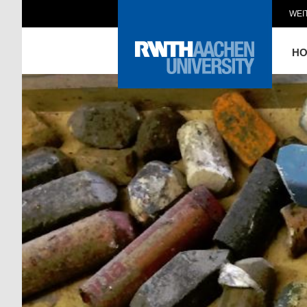
WEI
H