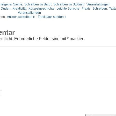
uneigener Sache
,
Schreiben im Beruf
,
Schreiben im Studium
,
Veranstaltungen
,
Duden
,
Kreativität
,
Kürzestgeschichte
,
Leichte Sprache
,
Praxis
,
Schreiben
,
Text
Veranstaltungen
nen:
Antwort schreiben »
|
Trackback senden «
entar
ntlicht.
Erforderliche Felder sind mit
*
markiert