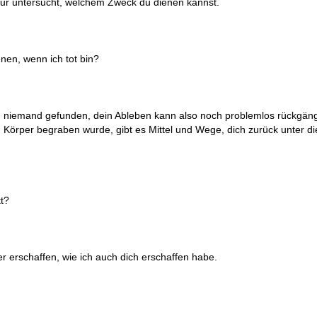
d nur untersucht, welchem Zweck du dienen kannst.
nen, wenn ich tot bin?
ich niemand gefunden, dein Ableben kann also noch problemlos rückgän
örper begraben wurde, gibt es Mittel und Wege, dich zurück unter di
t?
er erschaffen, wie ich auch dich erschaffen habe.