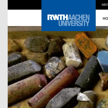
WEI
H