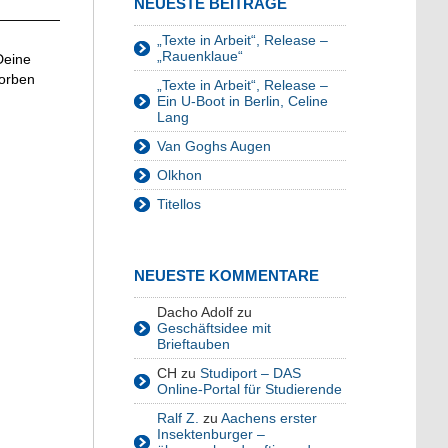
NEUESTE BEITRÄGE
—————
„Texte in Arbeit“, Release –
„Rauenklaue“
Deine
torben
„Texte in Arbeit“, Release –
Ein U-Boot in Berlin, Celine
Lang
Van Goghs Augen
Olkhon
Titellos
NEUESTE KOMMENTARE
Dacho Adolf
zu
Geschäftsidee mit
Brieftauben
CH
zu
Studiport – DAS
Online-Portal für Studierende
Ralf Z.
zu
Aachens erster
Insektenburger –