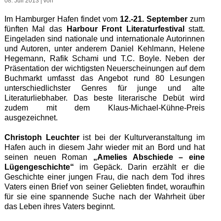
08. Juli 2013 | von
Im Hamburger Hafen findet vom
12.-21. September
zum
fünften Mal das
Harbour Front Literaturfestival
statt.
Eingeladen sind nationale und internationale Autorinnen
und Autoren, unter anderem Daniel Kehlmann, Helene
Hegemann, Rafik Schami und T.C. Boyle. Neben der
Präsentation der wichtigsten Neuerscheinungen auf dem
Buchmarkt umfasst das Angebot rund 80 Lesungen
unterschiedlichster Genres für junge und alte
Literaturliebhaber. Das beste literarische Debüt wird
zudem mit dem Klaus-Michael-Kühne-Preis
ausgezeichnet.
Christoph Leuchter
ist bei der Kulturveranstaltung im
Hafen auch in diesem Jahr wieder mit an Bord und hat
seinen neuen Roman
„Amelies Abschiede – eine
Lügengeschichte“
im Gepäck. Darin erzählt er die
Geschichte einer jungen Frau, die nach dem Tod ihres
Vaters einen Brief von seiner Geliebten findet, woraufhin
für sie eine spannende Suche nach der Wahrheit über
das Leben ihres Vaters beginnt.