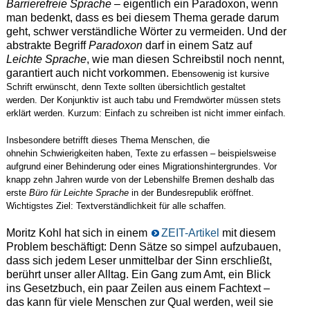
Barrierefreie Sprache
– eigentlich ein Paradoxon, wenn
man bedenkt, dass es bei diesem Thema gerade darum
geht, schwer verständliche Wörter zu vermeiden. Und der
abstrakte Begriff
Paradoxon
darf in einem Satz auf
L
eichte Sprache
, wie man diesen Schreibstil noch nennt,
garantiert auch nicht vorkommen.
Ebensowenig ist kursive
Schrift erwünscht, denn Texte sollten übersichtlich gestaltet
werden.
Der Konjunktiv ist auch tabu und Fremdwörter müssen stets
erklärt werden.
Kurzum:
Einfach zu schreiben ist nicht immer einfach.
Insbesondere betrifft dieses Thema Menschen, die
ohnehin
Schwierigkeiten haben, Texte zu erfassen –
beispielsweise
aufgrund einer Behinderung oder eines Migrationshintergrundes
. Vor
knapp zehn Jahren wurde von der Lebenshilfe Bremen deshalb das
erste
Büro für Leichte Sprache
in der Bundesrepublik eröffnet.
Wichtigstes Ziel: Textverständlichkeit für alle schaffen.
Moritz Kohl hat sich in einem
ZEIT-Artikel
mit diesem
Problem beschäftigt: Denn Sätze so simpel aufzubauen,
dass sich jedem Leser unmittelbar der Sinn erschließt,
berührt unser aller Alltag. Ein Gang zum Amt, ein Blick
ins Gesetzbuch, ein paar Zeilen aus einem Fachtext –
das kann für viele Menschen zur Qual werden, weil sie