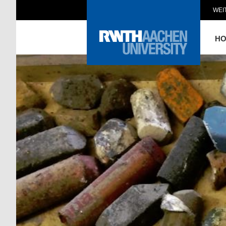
WEI
H