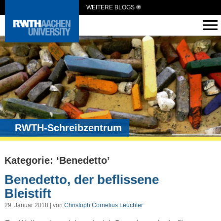
WEITERE BLOGS
RWTH-Schreibzentrum
Kategorie: ‘Benedetto’
Benedetto, der beflissene
Bleistift
29. Januar 2018 | von
Christoph Cornelius Leuchter