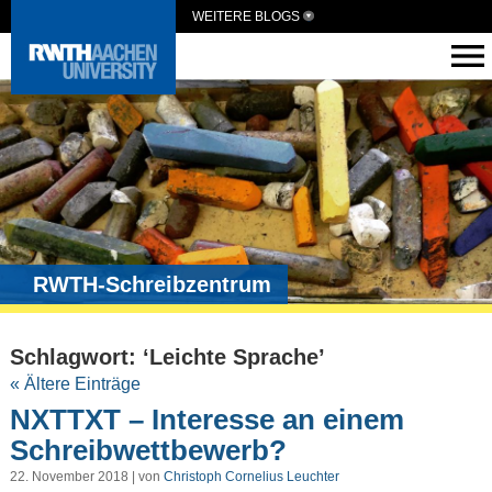
WEITERE BLOGS
RWTH-Schreibzentrum
Schlagwort: ‘Leichte Sprache’
« Ältere Einträge
NXTTXT – Interesse an einem
Schreibwettbewerb?
22. November 2018 | von
Christoph Cornelius Leuchter