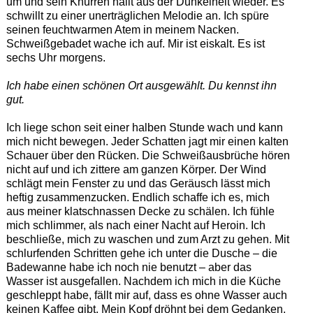
um und sein Knurren hallt aus der Dunkelheit wieder. Es
schwillt zu einer unerträglichen Melodie an. Ich spüre
seinen feuchtwarmen Atem in meinem Nacken.
Schweißgebadet wache ich auf. Mir ist eiskalt. Es ist
sechs Uhr morgens.
Ich habe einen schönen Ort ausgewählt. Du kennst ihn
gut.
Ich liege schon seit einer halben Stunde wach und kann
mich nicht bewegen. Jeder Schatten jagt mir einen kalten
Schauer über den Rücken. Die Schweißausbrüche hören
nicht auf und ich zittere am ganzen Körper. Der Wind
schlägt mein Fenster zu und das Geräusch lässt mich
heftig zusammenzucken. Endlich schaffe ich es, mich
aus meiner klatschnassen Decke zu schälen. Ich fühle
mich schlimmer, als nach einer Nacht auf Heroin. Ich
beschließe, mich zu waschen und zum Arzt zu gehen. Mit
schlurfenden Schritten gehe ich unter die Dusche – die
Badewanne habe ich noch nie benutzt – aber das
Wasser ist ausgefallen. Nachdem ich mich in die Küche
geschleppt habe, fällt mir auf, dass es ohne Wasser auch
keinen Kaffee gibt. Mein Kopf dröhnt bei dem Gedanken,