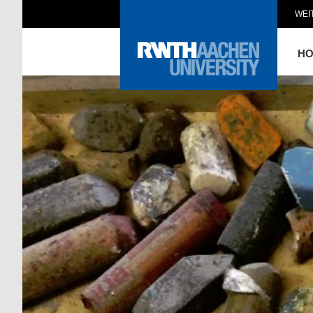
WEI
H