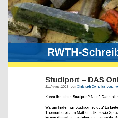
RWTH-Schrei
Studiport – DAS Onl
21. August 2018 | von
Christoph Cornelius Leuchte
Kennt Ihr schon Studiport? Nein? Dann hier
Warum finden wir Studiport so gut? Es biet
Themenbereichen Mathematik, sowie Sprach
ist von überall zu erreichen und vielseitig. 