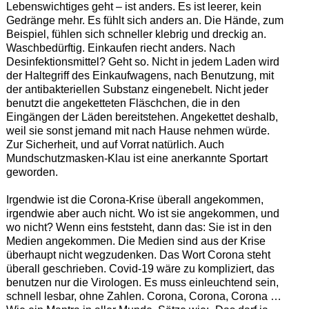
Lebenswichtiges geht – ist anders. Es ist leerer, kein
Gedränge mehr. Es fühlt sich anders an. Die Hände, zum
Beispiel, fühlen sich schneller klebrig und dreckig an.
Waschbedürftig. Einkaufen riecht anders. Nach
Desinfektionsmittel? Geht so. Nicht in jedem Laden wird
der Haltegriff des Einkaufwagens, nach Benutzung, mit
der antibakteriellen Substanz eingenebelt. Nicht jeder
benutzt die angeketteten Fläschchen, die in den
Eingängen der Läden bereitstehen. Angekettet deshalb,
weil sie sonst jemand mit nach Hause nehmen würde.
Zur Sicherheit, und auf Vorrat natürlich. Auch
Mundschutzmasken-Klau ist eine anerkannte Sportart
geworden.
Irgendwie ist die Corona-Krise überall angekommen,
irgendwie aber auch nicht. Wo ist sie angekommen, und
wo nicht? Wenn eins feststeht, dann das: Sie ist in den
Medien angekommen. Die Medien sind aus der Krise
überhaupt nicht wegzudenken. Das Wort Corona steht
überall geschrieben. Covid-19 wäre zu kompliziert, das
benutzen nur die Virologen. Es muss einleuchtend sein,
schnell lesbar, ohne Zahlen. Corona, Corona, Corona …