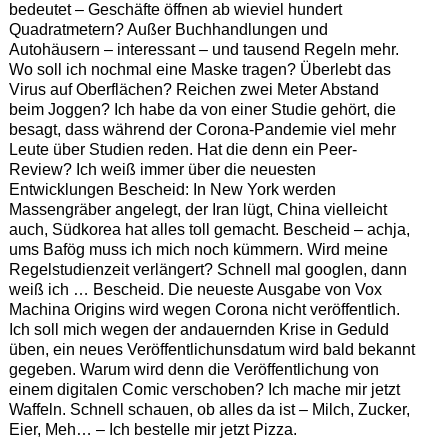
bedeutet – Geschäfte öffnen ab wieviel hundert
Quadratmetern? Außer Buchhandlungen und
Autohäusern – interessant – und tausend Regeln mehr.
Wo soll ich nochmal eine Maske tragen? Überlebt das
Virus auf Oberflächen? Reichen zwei Meter Abstand
beim Joggen? Ich habe da von einer Studie gehört, die
besagt, dass während der Corona-Pandemie viel mehr
Leute über Studien reden. Hat die denn ein Peer-
Review? Ich weiß immer über die neuesten
Entwicklungen Bescheid: In New York werden
Massengräber angelegt, der Iran lügt, China vielleicht
auch, Südkorea hat alles toll gemacht. Bescheid – achja,
ums Bafög muss ich mich noch kümmern. Wird meine
Regelstudienzeit verlängert? Schnell mal googlen, dann
weiß ich … Bescheid. Die neueste Ausgabe von Vox
Machina Origins wird wegen Corona nicht veröffentlich.
Ich soll mich wegen der andauernden Krise in Geduld
üben, ein neues Veröffentlichunsdatum wird bald bekannt
gegeben. Warum wird denn die Veröffentlichung von
einem digitalen Comic verschoben? Ich mache mir jetzt
Waffeln. Schnell schauen, ob alles da ist – Milch, Zucker,
Eier, Meh… – Ich bestelle mir jetzt Pizza.