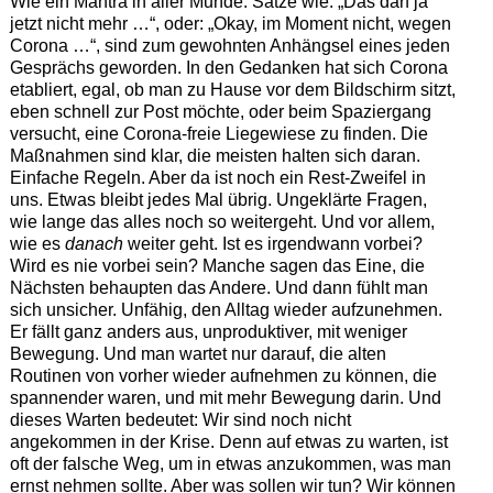
Wie ein Mantra in aller Munde. Sätze wie: „Das darf ja
jetzt nicht mehr …“, oder: „Okay, im Moment nicht, wegen
Corona …“, sind zum gewohnten Anhängsel eines jeden
Gesprächs geworden. In den Gedanken hat sich Corona
etabliert, egal, ob man zu Hause vor dem Bildschirm sitzt,
eben schnell zur Post möchte, oder beim Spaziergang
versucht, eine Corona-freie Liegewiese zu finden. Die
Maßnahmen sind klar, die meisten halten sich daran.
Einfache Regeln. Aber da ist noch ein Rest-Zweifel in
uns. Etwas bleibt jedes Mal übrig. Ungeklärte Fragen,
wie lange das alles noch so weitergeht. Und vor allem,
wie es
danach
weiter geht. Ist es irgendwann vorbei?
Wird es nie vorbei sein? Manche sagen das Eine, die
Nächsten behaupten das Andere. Und dann fühlt man
sich unsicher. Unfähig, den Alltag wieder aufzunehmen.
Er fällt ganz anders aus, unproduktiver, mit weniger
Bewegung. Und man wartet nur darauf, die alten
Routinen von vorher wieder aufnehmen zu können, die
spannender waren, und mit mehr Bewegung darin. Und
dieses Warten bedeutet: Wir sind noch nicht
angekommen in der Krise. Denn auf etwas zu warten, ist
oft der falsche Weg, um in etwas anzukommen, was man
ernst nehmen sollte. Aber was sollen wir tun? Wir können