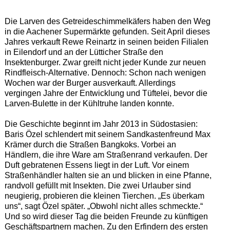
Die Larven des Getreideschimmelkäfers haben den Weg
in die Aachener Supermärkte gefunden. Seit April dieses
Jahres verkauft Rewe Reinartz in seinen beiden Filialen
in Eilendorf und an der Lütticher Straße den
Insektenburger. Zwar greift nicht jeder Kunde zur neuen
Rindfleisch-Alternative. Dennoch: Schon nach wenigen
Wochen war der Burger ausverkauft. Allerdings
vergingen Jahre der Entwicklung und Tüftelei, bevor die
Larven-Bulette in der Kühltruhe landen konnte.
Die Geschichte beginnt im Jahr 2013 in Südostasien:
Baris Özel schlendert mit seinem Sandkastenfreund Max
Krämer durch die Straßen Bangkoks. Vorbei an
Händlern, die ihre Ware am Straßenrand verkaufen. Der
Duft gebratenen Essens liegt in der Luft. Vor einem
Straßenhändler halten sie an und blicken in eine Pfanne,
randvoll gefüllt mit Insekten. Die zwei Urlauber sind
neugierig, probieren die kleinen Tierchen. „Es überkam
uns“, sagt Özel später. „Obwohl nicht alles schmeckte.“
Und so wird dieser Tag die beiden Freunde zu künftigen
Geschäftspartnern machen. Zu den Erfindern des ersten