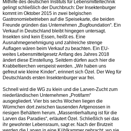
Mithilfe des deutschen Instituts für Lebensmitteltechnik
gelingt schließlich der Durchbruch: Der Insektenburger
kommt im Oktober 2015 in zwei belgischen
Gastronomiebetrieben auf die Speisekarte, die beiden
Freunde gründen das Unternehmen „Bugfoundation“. Ein
Verkauf in Deutschland bleibt hingegen untersagt.
Insekten sind kein Essen, heißt es. Eine
Ausnahmegenehmigung und zahlreiche strenge
Auflagen wären beim Verkauf zu beachten. Ein EU-
weites Lebensmittelgesetz Anfang des Jahres 2018
ändert diese Einstellung. Seitdem dürfen auch hier die
Krabbeltierchen verspeist werden. „Wir haben uns
gefreut wie kleine Kinder“, erinnert sich Özel. Der Weg für
Deutschlands ersten Insektenburger war frei.
Schnell wird die WG zu klein und die Larven-Zucht zum
niederländischen Unternehmen „Protifarm“
ausgegliedert. Vier bis sechs Wochen liegen die
Würmchen dort zwischen tausenden Artgenossen in
riesigen Behältern herum. „Massentierhaltung ist für die
Larven das Paradies“, erläutert Özel. Schließlich sei das
ihr gewohnter Lebensraum, sagt er. Nach der Brutzeit
werden die Larven in eine Kühlkammer gebracht, wo sie