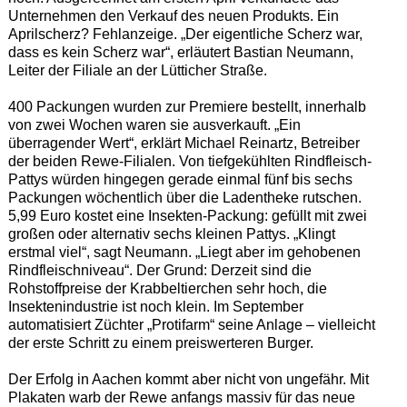
Unternehmen den Verkauf des neuen Produkts. Ein
Aprilscherz? Fehlanzeige. „Der eigentliche Scherz war,
dass es kein Scherz war“, erläutert Bastian Neumann,
Leiter der Filiale an der Lütticher Straße.
400 Packungen wurden zur Premiere bestellt, innerhalb
von zwei Wochen waren sie ausverkauft. „Ein
überragender Wert“, erklärt Michael Reinartz, Betreiber
der beiden Rewe-Filialen. Von tiefgekühlten Rindfleisch-
Pattys würden hingegen gerade einmal fünf bis sechs
Packungen wöchentlich über die Ladentheke rutschen.
5,99 Euro kostet eine Insekten-Packung: gefüllt mit zwei
großen oder alternativ sechs kleinen Pattys. „Klingt
erstmal viel“, sagt Neumann. „Liegt aber im gehobenen
Rindfleischniveau“. Der Grund: Derzeit sind die
Rohstoffpreise der Krabbeltierchen sehr hoch, die
Insektenindustrie ist noch klein. Im September
automatisiert Züchter „Protifarm“ seine Anlage – vielleicht
der erste Schritt zu einem preiswerteren Burger.
Der Erfolg in Aachen kommt aber nicht von ungefähr. Mit
Plakaten warb der Rewe anfangs massiv für das neue