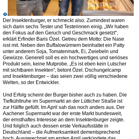
Der Insektenburger, er schmeckt also. Zumindest waren
sich darin sechs Tester und Testerinnen einig. „Wir haben
den Fokus auf den Geruch und Geschmack gesetzt“,
erklärt Erfinder Baris Özel. Getreu dem Motto: Die Nase
isst mit. Neben den Buffalowürmern beinhaltet ein Patty
unter anderem Soja, Tomatenmark, Ei, Zwiebeln und
Gewürze. Generell soll es ein hochwertiges und seriöses
Produkt sein, keine Mutprobe. „Es ist eben kein Lutscher
mit sichtbaren Insekten“, betont Özel. Dschungelcamp
und Insektenburger – das seien zwei völlig verschiedene
Welten, so der Entwickler.
Und Erfolg scheint der Burger bisher auch zu haben. Die
Tiefkühltruhe im Supermarkt an der Lütticher Straße ist
zur Hälfte gefüllt. Im April sah das noch anders aus. Der
Aachener Supermarkt war der erste Markt bundesweit,
der ernsthaftes Interesse an dem Insektenburger zeigte.
Und folglich auch dessen erste Verkaufsstätte in
Deutschland – die Aufmerksamkeit dementsprechend
hoch. Ausgerechnet am ersten April verkündete das