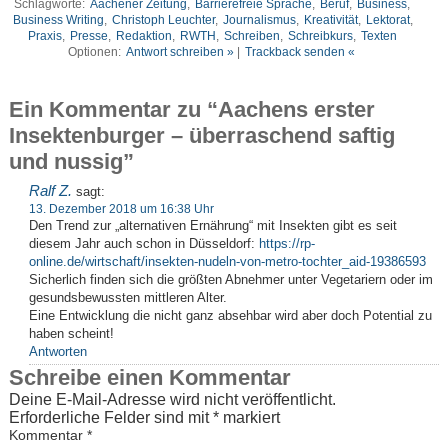
Schlagworte:
Aachener Zeitung
,
Barrierefreie Sprache
,
Beruf
,
Business
,
Business Writing
,
Christoph Leuchter
,
Journalismus
,
Kreativität
,
Lektorat
,
Praxis
,
Presse
,
Redaktion
,
RWTH
,
Schreiben
,
Schreibkurs
,
Texten
Optionen:
Antwort schreiben »
|
Trackback senden «
Ein Kommentar zu “Aachens erster
Insektenburger – überraschend saftig
und nussig”
Ralf Z.
sagt:
13. Dezember 2018 um 16:38 Uhr
Den Trend zur „alternativen Ernährung“ mit Insekten gibt es seit
diesem Jahr auch schon in Düsseldorf:
https://rp-
online.de/wirtschaft/insekten-nudeln-von-metro-tochter_aid-19386593
Sicherlich finden sich die größten Abnehmer unter Vegetariern oder im
gesundsbewussten mittleren Alter.
Eine Entwicklung die nicht ganz absehbar wird aber doch Potential zu
haben scheint!
Antworten
Schreibe einen Kommentar
Deine E-Mail-Adresse wird nicht veröffentlicht.
Erforderliche Felder sind mit
*
markiert
Kommentar
*