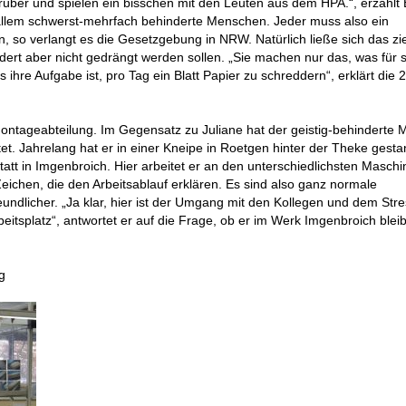
 rüber und spielen ein bisschen mit den Leuten aus dem HPA.“, erzählt 
 allem schwerst-mehrfach behinderte Menschen. Jeder muss also ein
en, so verlangt es die Gesetzgebung in NRW. Natürlich ließe sich das zi
dert aber nicht gedrängt werden sollen. „Sie machen nur das, was für s
 ihre Aufgabe ist, pro Tag ein Blatt Papier zu schreddern“, erklärt die 
 Montageabteilung. Im Gegensatz zu Juliane hat der geistig-behinderte
et. Jahrelang hat er in einer Kneipe in Roetgen hinter der Theke gest
att in Imgenbroich. Hier arbeitet er an den unterschiedlichsten Maschi
Zeichen, die den Arbeitsablauf erklären. Es sind also ganz normale
undlicher. „Ja klar, hier ist der Umgang mit den Kollegen und dem Str
rbeitsplatz“, antwortet er auf die Frage, ob er im Werk Imgenbroich blei
g