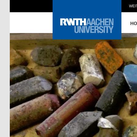
WEI
H