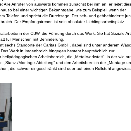
elle: Alle Anrufer von auswärts kommen zunächst bei ihm an, er leitet di
enauso bei einer wichtigen Bekanntgabe, wie zum Beispiel, wenn der
uf dem Telefon und spricht die Durchsage. Der seh- und gehbehinderte ju
broich. Der Empfangstresen ist sein absoluter Lieblingsarbeitsplatz.
ialarbeiterin der CBW, die Führung durch das Werk. Sie hat Soziale Arb
statt für Menschen mit Behinderung.
amt sechs Standorte der Caritas GmbH, dabei sind unter anderem Wäsc
 Das Werk in Imgenbroich hingegen besteht hauptsächlich zur
heilpädagogischen Arbeitsbereich, die „Metallwerkstatt“, in der wie a
die „Stanz-/Montage-Abteilung“ und den Arbeitsbereich der „Montage u
hen, die schwer eingeschränkt sind oder auf einen Rollstuhl angewiese