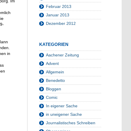
Borg. Im
Februar 2013
emlich
Januar 2013
ie
Dezember 2012
29-
 Mann
KATEGORIEN
anden.
nen in
Aachener Zeitung
Advent
ess
ben
Allgemein
Benedetto
Bloggen
Comic
In eigener Sache
in uneigener Sache
Journalistisches Schreiben