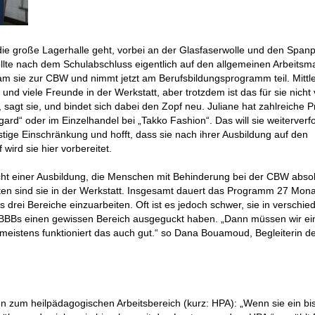
ie große Lagerhalle geht, vorbei an der Glasfaserwolle und den Spanp
ollte nach dem Schulabschluss eigentlich auf den allgemeinen Arbeitsma
kam sie zur CBW und nimmt jetzt am Berufsbildungsprogramm teil. Mittl
und viele Freunde in der Werkstatt, aber trotzdem ist das für sie nicht
“, sagt sie, und bindet sich dabei den Zopf neu. Juliane hat zahlreiche P
gard“ oder im Einzelhandel bei „Takko Fashion“. Das will sie weiterverf
stige Einschränkung und hofft, dass sie nach ihrer Ausbildung auf den
wird sie hier vorbereitet.
icht einer Ausbildung, die Menschen mit Behinderung bei der CBW abso
ten sind sie in der Werkstatt. Insgesamt dauert das Programm 27 Mon
s drei Bereiche einzuarbeiten. Oft ist es jedoch schwer, sie in verschi
e BBBs einen gewissen Bereich ausgeguckt haben. „Dann müssen wir ei
meistens funktioniert das auch gut.“ so Dana Bouamoud, Begleiterin d
ufen zum heilpädagogischen Arbeitsbereich (kurz: HPA): „Wenn sie ein b