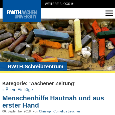
WEITERE BLOGS
RWTH-Schreibzentrum
Kategorie: ‘Aachener Zeitung’
« Ältere Einträge
Menschenhilfe Hautnah und aus
erster Hand
06. September 2018 | von
Christoph Cornelius Leuchter