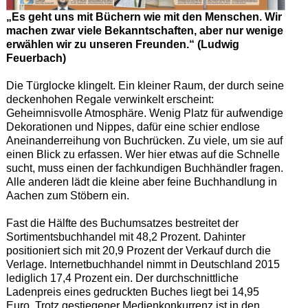
„Es geht uns mit Büchern wie mit den Menschen. Wir
machen zwar viele Bekanntschaften, aber nur wenige
erwählen wir zu unseren Freunden.“ (Ludwig
Feuerbach)
Die Türglocke klingelt. Ein kleiner Raum, der durch seine
deckenhohen Regale verwinkelt erscheint:
Geheimnisvolle Atmosphäre. Wenig Platz für aufwendige
Dekorationen und Nippes, dafür eine schier endlose
Aneinanderreihung von Buchrücken. Zu viele, um sie auf
einen Blick zu erfassen. Wer hier etwas auf die Schnelle
sucht, muss einen der fachkundigen Buchhändler fragen.
Alle anderen lädt die kleine aber feine Buchhandlung in
Aachen zum Stöbern ein.
Fast die Hälfte des Buchumsatzes bestreitet der
Sortimentsbuchhandel mit 48,2 Prozent. Dahinter
positioniert sich mit 20,9 Prozent der Verkauf durch die
Verlage. Internetbuchhandel nimmt in Deutschland 2015
lediglich 17,4 Prozent ein. Der durchschnittliche
Ladenpreis eines gedruckten Buches liegt bei 14,95
Euro. Trotz gestiegener Medienkonkurrenz ist in den