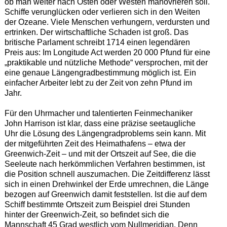
ob man weiter nach Osten oder Westen manövrieren soll.
Schiffe verunglücken oder verlieren sich in den Weiten
der Ozeane. Viele Menschen verhungern, verdursten und
ertrinken. Der wirtschaftliche Schaden ist groß. Das
britische Parlament schreibt 1714 einen legendären
Preis aus: Im Longitude Act werden 20 000 Pfund für eine
„praktikable und nützliche Methode“ versprochen, mit der
eine genaue Längengradbestimmung möglich ist. Ein
einfacher Arbeiter lebt zu der Zeit von zehn Pfund im
Jahr.
Für den Uhrmacher und talentierten Feinmechaniker
John Harrison ist klar, dass eine präzise seetaugliche
Uhr die Lösung des Längengradproblems sein kann. Mit
der mitgeführten Zeit des Heimathafens – etwa der
Greenwich-Zeit – und mit der Ortszeit auf See, die die
Seeleute nach herkömmlichen Verfahren bestimmen, ist
die Position schnell auszumachen. Die Zeitdifferenz lässt
sich in einen Drehwinkel der Erde umrechnen, die Länge
bezogen auf Greenwich damit feststellen. Ist die auf dem
Schiff bestimmte Ortszeit zum Beispiel drei Stunden
hinter der Greenwich-Zeit, so befindet sich die
Mannschaft 45 Grad westlich vom Nullmeridian. Denn