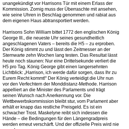
unangekündigt vor Harrisons Tür mit einem Erlass der
Kommission. Zornig muss der Überraschte mit ansehen,
wie seine Uhren in Beschlag genommen und rabiat aus
dem eigenen Haus abtransportiert werden.
Harrisons Sohn William bittet 1772 den englischen König
George III., die neueste Uhr seines gesundheitlich
angeschlagenen Vaters – bereits die H5 – zu erproben.
Der König stimmt zu und lässt den Zeitmesser an der
Sternwarte zehn Wochen lang testen. Das Resultat lässt
heute noch staunen: Nur eine Drittelsekunde verliert die
H5 pro Tag. König George gibt einen langersehnten
Lichtblick: „Harrison, ich werde dafür sorgen, dass Ihr zu
Eurem Recht kommt!“ Der König verteidigt die Uhr nun
vor den Verfechtern der Monddistanz-Methode. Harrison
appelliert an die Minister des Parlaments und trägt
seinen Wunsch nach Anerkennung vor. Die
Wettbewerbskommission bleibt stur, vom Parlament aber
erhält er knapp das restliche Preisgeld. Es ist ein
schwacher Trost. Maskelyne reibt sich indessen die
Hände – die Bedingungen für den Längengradpreis
werden erneut verschärft. Und der offizielle Preis wird nie