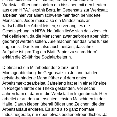
Werkstatt rüber und spielen ein bisschen mit den Leuten
aus dem HPA.“, erzählt Borg. Im Gegensatz zur Werkstatt
arbeiten hier vor allem schwerst-mehrfach behinderte
Menschen. Jeder muss also ein Mindestmaß an
wirtschaftlicher Arbeit leisten, so verlangt es die
Gesetzgebung in NRW. Natürlich ließe sich das ziemlich
frei definieren, da die Menschen zwar gefördert aber nicht
gedrängt werden sollen. „Sie machen nur das, was für sie
tragbar ist. Das kann also auch heißen, dass ihre
Aufgabe ist, pro Tag ein Blatt Papier zu schreddern“,
erklärt die 29-jährige Sozialarbeiterin.
Dietmar ist ein Mitarbeiter der Stanz- und
Montageabteilung. Im Gegensatz zu Juliane hat der
geistig-behinderte Mann früher auf dem ersten
Arbeitsmarkt gearbeitet. Jahrelang hat er in einer Kneipe
in Roetgen hinter der Theke gestanden. Vor sechs
Jahren kam er dann in die Werkstatt in Imgenbroich. Hier
arbeitet er an den unterschiedlichsten Maschinen in der
Halle. Daran kleben überall Bilder und Zeichen, die den
Arbeitsablauf erklären. Es sind also ganz normale
Industriegeräte, nur eben etwas bedienerfreundlicher. „Ja