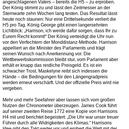
angeschlagenen Vaters – bereits die H5 – zu erproben.
Der König stimmt zu und lässt den Zeitmesser an der
Sternwarte zehn Wochen lang testen. Das Resultat lässt
heute noch staunen: Nur eine Drittelsekunde verliert die
H5 pro Tag. König George gibt einen langersehnten
Lichtblick: „Harrison, ich werde dafür sorgen, dass Ihr zu
Eurem Recht kommt!“ Der König verteidigt die Uhr nun
vor den Verfechtern der Monddistanz-Methode. Harrison
appelliert an die Minister des Parlaments und trägt
seinen Wunsch nach Anerkennung vor. Die
Wettbewerbskommission bleibt stur, vom Parlament aber
erhält er knapp das restliche Preisgeld. Es ist ein
schwacher Trost. Maskelyne reibt sich indessen die
Hände – die Bedingungen für den Längengradpreis
werden erneut verschärft. Und der offizielle Preis wird nie
vergeben.
Mehr und mehr Seefahrer aber lassen sich vom großen
Nutzen der Chronometer überzeugen. James Cook führt
auf seiner zweiten Reise 1772 eine Kopie von Harrisons
H4 mit und berichtet begeistert: „Die Uhr war unser treuer
Führer durch alle Widrigkeiten des Klimas.“ Harrisons
Idee gibt den Takt weiter vor und erobert die Welt mit der