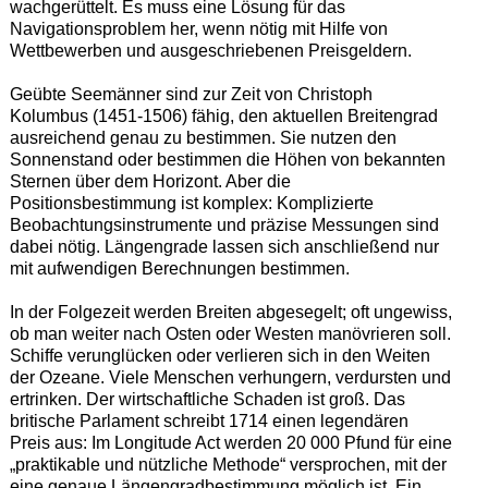
wachgerüttelt. Es muss eine Lösung für das
Navigationsproblem her, wenn nötig mit Hilfe von
Wettbewerben und ausgeschriebenen Preisgeldern.
Geübte Seemänner sind zur Zeit von Christoph
Kolumbus (1451-1506) fähig, den aktuellen Breitengrad
ausreichend genau zu bestimmen. Sie nutzen den
Sonnenstand oder bestimmen die Höhen von bekannten
Sternen über dem Horizont. Aber die
Positionsbestimmung ist komplex: Komplizierte
Beobachtungsinstrumente und präzise Messungen sind
dabei nötig. Längengrade lassen sich anschließend nur
mit aufwendigen Berechnungen bestimmen.
In der Folgezeit werden Breiten abgesegelt; oft ungewiss,
ob man weiter nach Osten oder Westen manövrieren soll.
Schiffe verunglücken oder verlieren sich in den Weiten
der Ozeane. Viele Menschen verhungern, verdursten und
ertrinken. Der wirtschaftliche Schaden ist groß. Das
britische Parlament schreibt 1714 einen legendären
Preis aus: Im Longitude Act werden 20 000 Pfund für eine
„praktikable und nützliche Methode“ versprochen, mit der
eine genaue Längengradbestimmung möglich ist. Ein