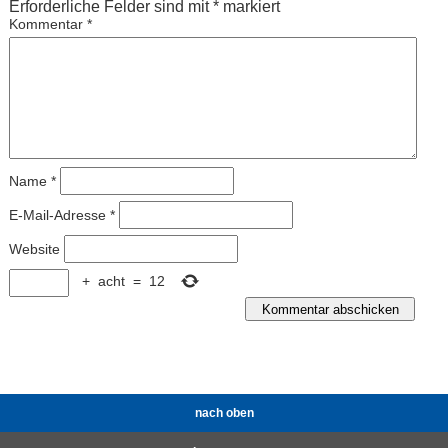
Erforderliche Felder sind mit
*
markiert
Kommentar
*
Name
*
E-Mail-Adresse
*
Website
+
acht
=
12
nach oben