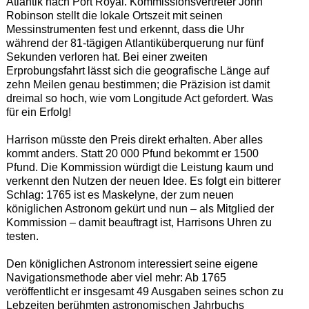
Atlantik nach Port Royal. Kommissionsvertreter John
Robinson stellt die lokale Ortszeit mit seinen
Messinstrumenten fest und erkennt, dass die Uhr
während der 81-tägigen Atlantiküberquerung nur fünf
Sekunden verloren hat. Bei einer zweiten
Erprobungsfahrt lässt sich die geografische Länge auf
zehn Meilen genau bestimmen; die Präzision ist damit
dreimal so hoch, wie vom Longitude Act gefordert. Was
für ein Erfolg!
Harrison müsste den Preis direkt erhalten. Aber alles
kommt anders. Statt 20 000 Pfund bekommt er 1500
Pfund. Die Kommission würdigt die Leistung kaum und
verkennt den Nutzen der neuen Idee. Es folgt ein bitterer
Schlag: 1765 ist es Maskelyne, der zum neuen
königlichen Astronom gekürt und nun – als Mitglied der
Kommission – damit beauftragt ist, Harrisons Uhren zu
testen.
Den königlichen Astronom interessiert seine eigene
Navigationsmethode aber viel mehr: Ab 1765
veröffentlicht er insgesamt 49 Ausgaben seines schon zu
Lebzeiten berühmten astronomischen Jahrbuchs