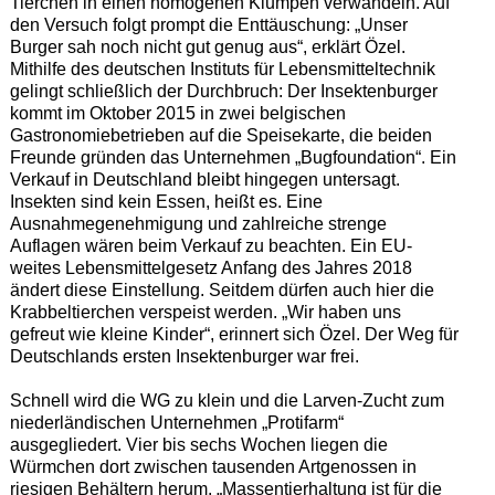
Tierchen in einen homogenen Klumpen verwandeln. Auf
den Versuch folgt prompt die Enttäuschung: „Unser
Burger sah noch nicht gut genug aus“, erklärt Özel.
Mithilfe des deutschen Instituts für Lebensmitteltechnik
gelingt schließlich der Durchbruch: Der Insektenburger
kommt im Oktober 2015 in zwei belgischen
Gastronomiebetrieben auf die Speisekarte, die beiden
Freunde gründen das Unternehmen „Bugfoundation“. Ein
Verkauf in Deutschland bleibt hingegen untersagt.
Insekten sind kein Essen, heißt es. Eine
Ausnahmegenehmigung und zahlreiche strenge
Auflagen wären beim Verkauf zu beachten. Ein EU-
weites Lebensmittelgesetz Anfang des Jahres 2018
ändert diese Einstellung. Seitdem dürfen auch hier die
Krabbeltierchen verspeist werden. „Wir haben uns
gefreut wie kleine Kinder“, erinnert sich Özel. Der Weg für
Deutschlands ersten Insektenburger war frei.
Schnell wird die WG zu klein und die Larven-Zucht zum
niederländischen Unternehmen „Protifarm“
ausgegliedert. Vier bis sechs Wochen liegen die
Würmchen dort zwischen tausenden Artgenossen in
riesigen Behältern herum. „Massentierhaltung ist für die