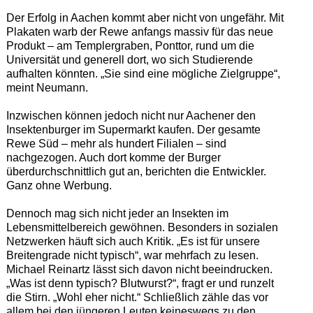
Der Erfolg in Aachen kommt aber nicht von ungefähr. Mit
Plakaten warb der Rewe anfangs massiv für das neue
Produkt – am Templergraben, Ponttor, rund um die
Universität und generell dort, wo sich Studierende
aufhalten könnten. „Sie sind eine mögliche Zielgruppe“,
meint Neumann.
Inzwischen können jedoch nicht nur Aachener den
Insektenburger im Supermarkt kaufen. Der gesamte
Rewe Süd – mehr als hundert Filialen – sind
nachgezogen. Auch dort komme der Burger
überdurchschnittlich gut an, berichten die Entwickler.
Ganz ohne Werbung.
Dennoch mag sich nicht jeder an Insekten im
Lebensmittelbereich gewöhnen. Besonders in sozialen
Netzwerken häuft sich auch Kritik. „Es ist für unsere
Breitengrade nicht typisch“, war mehrfach zu lesen.
Michael Reinartz lässt sich davon nicht beeindrucken.
„Was ist denn typisch? Blutwurst?“, fragt er und runzelt
die Stirn. „Wohl eher nicht.“ Schließlich zähle das vor
allem bei den jüngeren Leuten keineswegs zu den