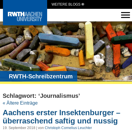
WEITERE BLOGS
RWTH-Schreibzentrum
Schlagwort: ‘Journalismus’
« Ältere Einträge
Aachens erster Insektenburger –
überraschend saftig und nussig
19. September 2018 | von
Christoph Cornelius Leuchter