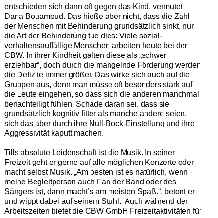
entschieden sich dann oft gegen das Kind, vermutet
Dana Bouamoud. Das hieße aber nicht, dass die Zahl
der Menschen mit Behinderung grundsätzlich sinkt, nur
die Art der Behinderung tue dies: Viele sozial-
verhaltensauffällige Menschen arbeiten heute bei der
CBW. In ihrer Kindheit galten diese als „schwer
erziehbar“, doch durch die mangelnde Förderung werden
die Defizite immer größer. Das wirke sich auch auf die
Gruppen aus, denn man müsse oft besonders stark auf
die Leute eingehen, so dass sich die anderen manchmal
benachteiligt fühlen. Schade daran sei, dass sie
grundsätzlich kognitiv fitter als manche andere seien,
sich das aber durch ihre Null-Bock-Einstellung und ihre
Aggressivität kaputt machen.
Tills absolute Leidenschaft ist die Musik. In seiner
Freizeit geht er gerne auf alle möglichen Konzerte oder
macht selbst Musik. „Am besten ist es natürlich, wenn
meine Begleitperson auch Fan der Band oder des
Sängers ist, dann macht’s am meisten Spaß.“, betont er
und wippt dabei auf seinem Stuhl. Auch während der
Arbeitszeiten bietet die CBW GmbH Freizeitaktivitäten für