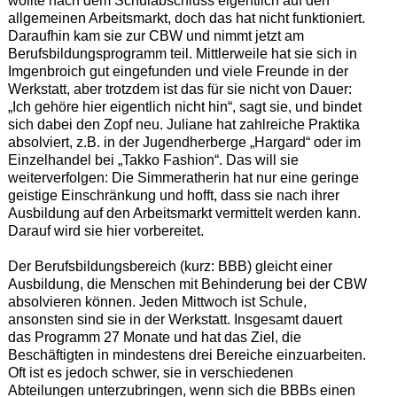
wollte nach dem Schulabschluss eigentlich auf den
allgemeinen Arbeitsmarkt, doch das hat nicht funktioniert.
Daraufhin kam sie zur CBW und nimmt jetzt am
Berufsbildungsprogramm teil. Mittlerweile hat sie sich in
Imgenbroich gut eingefunden und viele Freunde in der
Werkstatt, aber trotzdem ist das für sie nicht von Dauer:
„Ich gehöre hier eigentlich nicht hin“, sagt sie, und bindet
sich dabei den Zopf neu. Juliane hat zahlreiche Praktika
absolviert, z.B. in der Jugendherberge „Hargard“ oder im
Einzelhandel bei „Takko Fashion“. Das will sie
weiterverfolgen: Die Simmeratherin hat nur eine geringe
geistige Einschränkung und hofft, dass sie nach ihrer
Ausbildung auf den Arbeitsmarkt vermittelt werden kann.
Darauf wird sie hier vorbereitet.
Der Berufsbildungsbereich (kurz: BBB) gleicht einer
Ausbildung, die Menschen mit Behinderung bei der CBW
absolvieren können. Jeden Mittwoch ist Schule,
ansonsten sind sie in der Werkstatt. Insgesamt dauert
das Programm 27 Monate und hat das Ziel, die
Beschäftigten in mindestens drei Bereiche einzuarbeiten.
Oft ist es jedoch schwer, sie in verschiedenen
Abteilungen unterzubringen, wenn sich die BBBs einen