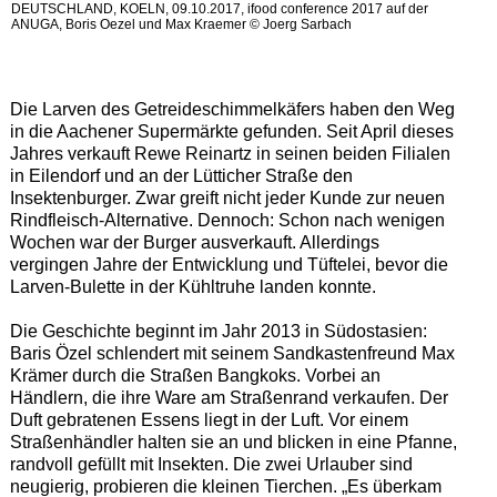
DEUTSCHLAND, KOELN, 09.10.2017, ifood conference 2017 auf der
ANUGA, Boris Oezel und Max Kraemer © Joerg Sarbach
Die Larven des Getreideschimmelkäfers haben den Weg
in die Aachener Supermärkte gefunden. Seit April dieses
Jahres verkauft Rewe Reinartz in seinen beiden Filialen
in Eilendorf und an der Lütticher Straße den
Insektenburger. Zwar greift nicht jeder Kunde zur neuen
Rindfleisch-Alternative. Dennoch: Schon nach wenigen
Wochen war der Burger ausverkauft. Allerdings
vergingen Jahre der Entwicklung und Tüftelei, bevor die
Larven-Bulette in der Kühltruhe landen konnte.
Die Geschichte beginnt im Jahr 2013 in Südostasien:
Baris Özel schlendert mit seinem Sandkastenfreund Max
Krämer durch die Straßen Bangkoks. Vorbei an
Händlern, die ihre Ware am Straßenrand verkaufen. Der
Duft gebratenen Essens liegt in der Luft. Vor einem
Straßenhändler halten sie an und blicken in eine Pfanne,
randvoll gefüllt mit Insekten. Die zwei Urlauber sind
neugierig, probieren die kleinen Tierchen. „Es überkam