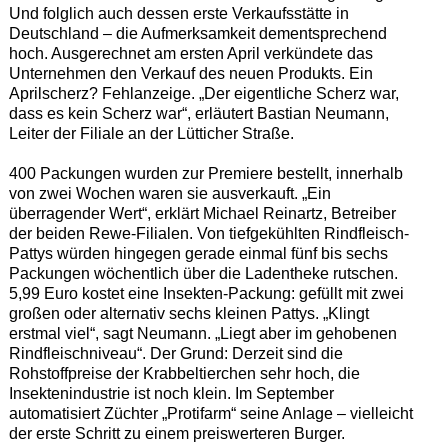
Und folglich auch dessen erste Verkaufsstätte in
Deutschland – die Aufmerksamkeit dementsprechend
hoch. Ausgerechnet am ersten April verkündete das
Unternehmen den Verkauf des neuen Produkts. Ein
Aprilscherz? Fehlanzeige. „Der eigentliche Scherz war,
dass es kein Scherz war“, erläutert Bastian Neumann,
Leiter der Filiale an der Lütticher Straße.
400 Packungen wurden zur Premiere bestellt, innerhalb
von zwei Wochen waren sie ausverkauft. „Ein
überragender Wert“, erklärt Michael Reinartz, Betreiber
der beiden Rewe-Filialen. Von tiefgekühlten Rindfleisch-
Pattys würden hingegen gerade einmal fünf bis sechs
Packungen wöchentlich über die Ladentheke rutschen.
5,99 Euro kostet eine Insekten-Packung: gefüllt mit zwei
großen oder alternativ sechs kleinen Pattys. „Klingt
erstmal viel“, sagt Neumann. „Liegt aber im gehobenen
Rindfleischniveau“. Der Grund: Derzeit sind die
Rohstoffpreise der Krabbeltierchen sehr hoch, die
Insektenindustrie ist noch klein. Im September
automatisiert Züchter „Protifarm“ seine Anlage – vielleicht
der erste Schritt zu einem preiswerteren Burger.