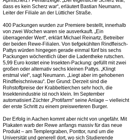
Aprilscherz? Fehlanzeige. „Der eigentliche Scherz war,
dass es kein Scherz war“, erläutert Bastian Neumann,
Leiter der Filiale an der Lütticher Straße.
400 Packungen wurden zur Premiere bestellt, innerhalb
von zwei Wochen waren sie ausverkauft. „Ein
überragender Wert“, erklärt Michael Reinartz, Betreiber
der beiden Rewe-Filialen. Von tiefgekühlten Rindfleisch-
Pattys würden hingegen gerade einmal fünf bis sechs
Packungen wöchentlich über die Ladentheke rutschen.
5,99 Euro kostet eine Insekten-Packung: gefüllt mit zwei
großen oder alternativ sechs kleinen Pattys. „Klingt
erstmal viel“, sagt Neumann. „Liegt aber im gehobenen
Rindfleischniveau“. Der Grund: Derzeit sind die
Rohstoffpreise der Krabbeltierchen sehr hoch, die
Insektenindustrie ist noch klein. Im September
automatisiert Züchter „Protifarm“ seine Anlage – vielleicht
der erste Schritt zu einem preiswerteren Burger.
Der Erfolg in Aachen kommt aber nicht von ungefähr. Mit
Plakaten warb der Rewe anfangs massiv für das neue
Produkt – am Templergraben, Ponttor, rund um die
Universität und generell dort, wo sich Studierende