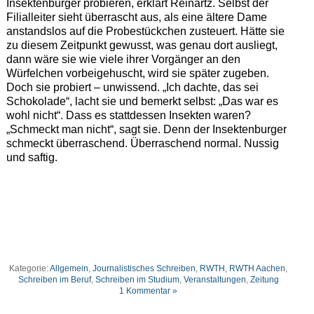
Insektenburger probieren, erklärt Reinartz. Selbst der
Filialleiter sieht überrascht aus, als eine ältere Dame
anstandslos auf die Probestückchen zusteuert. Hätte sie
zu diesem Zeitpunkt gewusst, was genau dort ausliegt,
dann wäre sie wie viele ihrer Vorgänger an den
Würfelchen vorbeigehuscht, wird sie später zugeben.
Doch sie probiert – unwissend. „Ich dachte, das sei
Schokolade“, lacht sie und bemerkt selbst: „Das war es
wohl nicht“. Dass es stattdessen Insekten waren?
„Schmeckt man nicht“, sagt sie. Denn der Insektenburger
schmeckt überraschend. Überraschend normal. Nussig
und saftig.
Kategorie:
Allgemein
,
Journalistisches Schreiben
,
RWTH
,
RWTH Aachen
,
Schreiben im Beruf
,
Schreiben im Studium
,
Veranstaltungen
,
Zeitung
1 Kommentar »