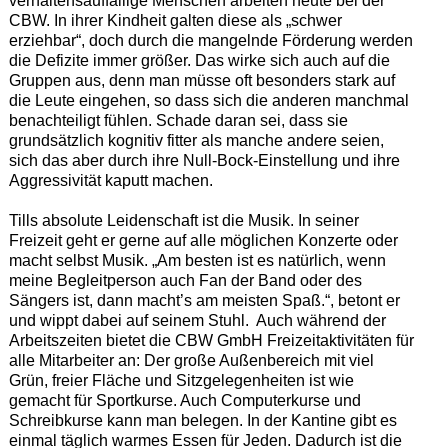
verhaltensauffällige Menschen arbeiten heute bei der
CBW. In ihrer Kindheit galten diese als „schwer
erziehbar“, doch durch die mangelnde Förderung werden
die Defizite immer größer. Das wirke sich auch auf die
Gruppen aus, denn man müsse oft besonders stark auf
die Leute eingehen, so dass sich die anderen manchmal
benachteiligt fühlen. Schade daran sei, dass sie
grundsätzlich kognitiv fitter als manche andere seien,
sich das aber durch ihre Null-Bock-Einstellung und ihre
Aggressivität kaputt machen.
Tills absolute Leidenschaft ist die Musik. In seiner
Freizeit geht er gerne auf alle möglichen Konzerte oder
macht selbst Musik. „Am besten ist es natürlich, wenn
meine Begleitperson auch Fan der Band oder des
Sängers ist, dann macht’s am meisten Spaß.“, betont er
und wippt dabei auf seinem Stuhl. Auch während der
Arbeitszeiten bietet die CBW GmbH Freizeitaktivitäten für
alle Mitarbeiter an: Der große Außenbereich mit viel
Grün, freier Fläche und Sitzgelegenheiten ist wie
gemacht für Sportkurse. Auch Computerkurse und
Schreibkurse kann man belegen. In der Kantine gibt es
einmal täglich warmes Essen für Jeden. Dadurch ist die