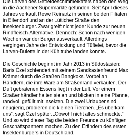
Die Larven des Getreideschimmelkäfers haben den Weg
in die Aachener Supermärkte gefunden. Seit April dieses
Jahres verkauft Rewe Reinartz in seinen beiden Filialen
in Eilendorf und an der Lütticher Straße den
Insektenburger. Zwar greift nicht jeder Kunde zur neuen
Rindfleisch-Alternative. Dennoch: Schon nach wenigen
Wochen war der Burger ausverkauft. Allerdings
vergingen Jahre der Entwicklung und Tüftelei, bevor die
Larven-Bulette in der Kühltruhe landen konnte.
Die Geschichte beginnt im Jahr 2013 in Südostasien:
Baris Özel schlendert mit seinem Sandkastenfreund Max
Krämer durch die Straßen Bangkoks. Vorbei an
Händlern, die ihre Ware am Straßenrand verkaufen. Der
Duft gebratenen Essens liegt in der Luft. Vor einem
Straßenhändler halten sie an und blicken in eine Pfanne,
randvoll gefüllt mit Insekten. Die zwei Urlauber sind
neugierig, probieren die kleinen Tierchen. „Es überkam
uns“, sagt Özel später. „Obwohl nicht alles schmeckte.“
Und so wird dieser Tag die beiden Freunde zu künftigen
Geschäftspartnern machen. Zu den Erfindern des ersten
Insektenburgers in Deutschland.