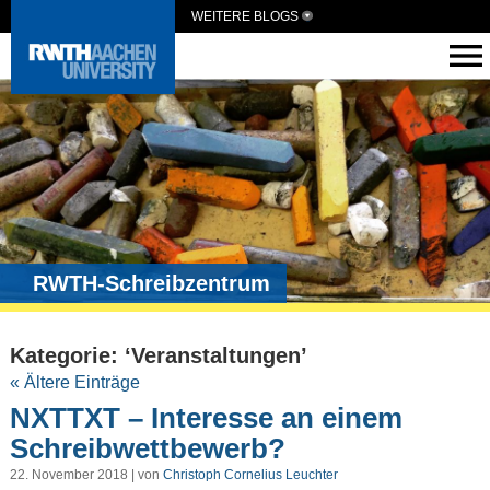
WEITERE BLOGS
RWTH-Schreibzentrum
Kategorie: ‘Veranstaltungen’
« Ältere Einträge
NXTTXT – Interesse an einem
Schreibwettbewerb?
22. November 2018 | von
Christoph Cornelius Leuchter